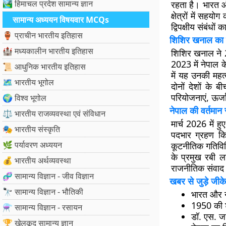
🏞️ हिमाचल प्रदेश सामान्य ज्ञान
रहता है। भारत और
क्षेत्रों में सहय
सामान्य अध्ययन विषयवार MCQs
द्विपक्षीय संबंधों 
🏺 प्राचीन भारतीय इतिहास
शिशिर खनाल का
🏰 मध्यकालीन भारतीय इतिहास
शिशिर खनाल ने 27
2023 में नेपाल के 
📜 आधुनिक भारतीय इतिहास
में यह उनकी महत्व
🗺️ भारतीय भूगोल
दोनों देशों के ब
परियोजनाएं, ऊर्जा
🌍 विश्व भूगोल
नेपाल की वर्तमान
⚖️ भारतीय राजव्यवस्था एवं संविधान
मार्च 2026 में हु
🎭 भारतीय संस्कृति
पदभार ग्रहण किय
🌿 पर्यावरण अध्ययन
कूटनीतिक गतिविधि
के प्रमुख रबी ल
💰 भारतीय अर्थव्यवस्था
राजनीतिक संवाद 
🧬 सामान्य विज्ञान - जीव विज्ञान
खबर से जुड़े जीके
🔭 सामान्य विज्ञान - भौतिकी
भारत और न
1950 की शा
⚗️ सामान्य विज्ञान - रसायन
डॉ. एस. जय
🏆 खेलकूद सामान्य ज्ञान