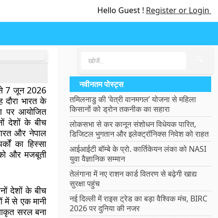
Hello Guest !
Register or Login
🔍
नवीनतम पोस्ट्स
 से 7 जून 2026
तमिलनाडु की ‘वेत्री वानमगल’ योजना से महिला
 दौरा भारत के
किसानों को ड्रोन तकनीक का सहारा
्रण पर आयोजित
ं देशों के बीच
लोकसभा से कर कानून संशोधन विधेयक पारित,
 भारत और नेपाल
डिजिटल भुगतान और इलेक्ट्रॉनिक्स निवेश को राहत
्कों का हिस्सा
आईआईटी बॉम्बे के प्रो. कार्तिकेयन लंका को NASI
ं को और मजबूती
युवा वैज्ञानिक सम्मान
तेलंगाना में नए राशन कार्ड वितरण से बढ़ेगी खाद्य
सुरक्षा पहुंच
ों देशों के बीच
नई दिल्ली में राइस ट्रेड का बड़ा वैश्विक मंच, BIRC
में से एक मानी
2026 पर दुनिया की नजर
क्षाकृत सरल बना