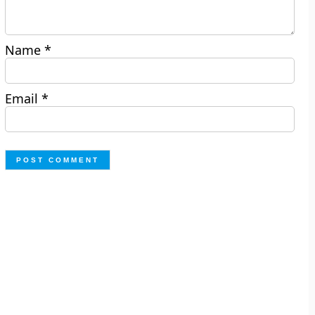
Name
*
Email
*