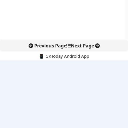
Previous Page
Next Page
📱 GKToday Android App
🔍
नवीनतम पोस्ट्स
स्कूल शिक्षा गुणवत्ता में पंजाब की छलांग, नीतिगत सुधारों का असर दिखा
रेल फ्रेट में बड़ा बदलाव: कंटेनर ट्रेन ऑपरेटरों के लिए एकल अखिल भारतीय
लाइसेंस
गगनयान ने मानव अंतरिक्ष उड़ान की तैयारी में अहम पड़ाव पार किया
वायनाड में लगेगा एक्स-बैंड डॉप्लर रडार, बारिश और भूस्खलन निगरानी होगी
मजबूत