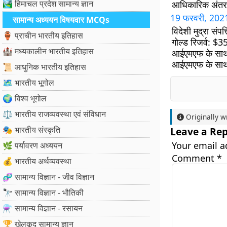
🏞️ हिमाचल प्रदेश सामान्य ज्ञान
आधिकारिक अंतर्राष
19
फरवरी
, 20
सामान्य अध्ययन विषयवार MCQs
विदेशी मुद्रा संपत
🏺 प्राचीन भारतीय इतिहास
गोल्ड रिजर्व:
$
35
🏰 मध्यकालीन भारतीय इतिहास
आईएमएफ के सा
आईएमएफ के साथ र
📜 आधुनिक भारतीय इतिहास
🗺️ भारतीय भूगोल
🌍 विश्व भूगोल
⚖️ भारतीय राजव्यवस्था एवं संविधान
Originally w
🎭 भारतीय संस्कृति
Leave a Rep
Your email a
🌿 पर्यावरण अध्ययन
Comment
*
💰 भारतीय अर्थव्यवस्था
🧬 सामान्य विज्ञान - जीव विज्ञान
🔭 सामान्य विज्ञान - भौतिकी
⚗️ सामान्य विज्ञान - रसायन
🏆 खेलकूद सामान्य ज्ञान