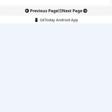
Previous Page
Next Page
📱 GKToday Android App
🔍
नवीनतम पोस्ट्स
असम में 7 लाख छात्रों के लिए नई छात्र-कल्याण योजनाओं की शुरुआत
ऑनलाइन अवैध सामग्री हटाने की समय-सीमा 3 घंटे हुई
तमिलनाडु की ‘वेत्री वानमगल’ योजना से महिला किसानों को ड्रोन तकनीक
का सहारा
लोकसभा से कर कानून संशोधन विधेयक पारित, डिजिटल भुगतान और
इलेक्ट्रॉनिक्स निवेश को राहत
आईआईटी बॉम्बे के प्रो. कार्तिकेयन लंका को NASI युवा वैज्ञानिक सम्मान