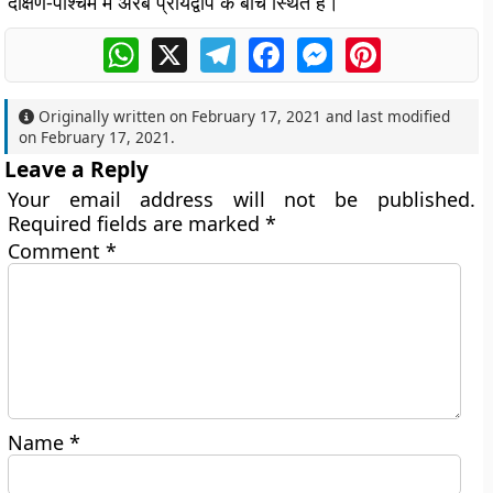
दक्षिण-पश्चिम में अरब प्रायद्वीप के बीच स्थित है।
WhatsApp
X
Telegram
Facebook
Messenger
Pinterest
Originally written on
February 17, 2021
and last modified
on
February 17, 2021
.
Leave a Reply
Your email address will not be published.
Required fields are marked
*
Comment
*
Name
*