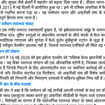
षि और सुरक्षा जैसे क्षेत्रों में सहयोग को बढ़ावा दिया जाता है। तीसरा भ
ष 2015 में नई दिल्ली में आयोजित हुआ था। इसे भी पश्चिम अफ्रीका में 
े स्थगित करना पड़ा था। यह सम्मेलन भारत और अफ्रीकी संघ के ब
पूर्ण हिस्सा माना जाता है।
र्तमान स्वास्थ्य संकट
 एक गंभीर वायरल रक्तस्रावी बुखार है, जो इबोलावायरस समूह के वायर
रिक द्रव, दूषित वस्तुओं या संक्रमित जानवरों के सीधे संपर्क से फैल स
ांत्रिक गणराज्य और युगांडा में फैले दुर्लभ बुंडीबुग्यो स्ट्रेन से जुड़ा ह
्वीकृत वैक्सीन उपलब्ध नहीं है, जिससे स्वास्थ्य एजेंसियों की चिंता बढ़ 
ंगठन की घोषणा
 संगठन ने 16 मई 2026 को इस इबोला प्रकोप को “पब्लिक हेल्थ इमरजेंस
िया। यह विश्व स्वास्थ्य संगठन की एक औपचारिक श्रेणी है, जिसका उ
ा है जिनसे निपटने के लिए अंतरराष्ट्रीय स्तर पर समन्वित कार्रवाई की
र्स फॉर डिजीज कंट्रोल एंड प्रिवेंशन, जो अफ्रीकी संघ की विशेष सार्
न स्थिति की निगरानी और नियंत्रण प्रयासों में सक्रिय भूमिका निभा रही है
 संघ के बीच परामर्श
 संघ ने कहा है कि सम्मेलन की नई तारीखें आपसी परामर्श के बाद तय क
के साथ एकजुटता व्यक्त करते हुए अफ्रीका सीडीसी के नेतृत्व वाले प्रयासों
। विशेषज्ञों का मानना है कि सार्वजनिक स्वास्थ्य संकट के समय अंतररा