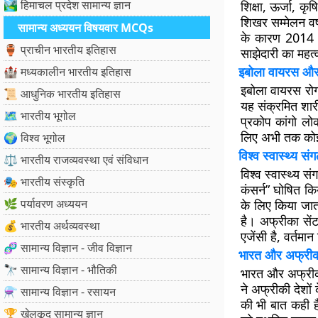
🏞️ हिमाचल प्रदेश सामान्य ज्ञान
शिक्षा, ऊर्जा, कृ
शिखर सम्मेलन वर्
सामान्य अध्ययन विषयवार MCQs
के कारण 2014 स
🏺 प्राचीन भारतीय इतिहास
साझेदारी का महत्व
इबोला वायरस और व
🏰 मध्यकालीन भारतीय इतिहास
इबोला वायरस रोग
📜 आधुनिक भारतीय इतिहास
यह संक्रमित शारी
🗺️ भारतीय भूगोल
प्रकोप कांगो लोकत
लिए अभी तक कोई स
🌍 विश्व भूगोल
विश्व स्वास्थ्य स
⚖️ भारतीय राजव्यवस्था एवं संविधान
विश्व स्वास्थ्य
🎭 भारतीय संस्कृति
कंसर्न” घोषित क
🌿 पर्यावरण अध्ययन
के लिए किया जात
है। अफ्रीका सेंट
💰 भारतीय अर्थव्यवस्था
एजेंसी है, वर्तमा
🧬 सामान्य विज्ञान - जीव विज्ञान
भारत और अफ्रीकी
🔭 सामान्य विज्ञान - भौतिकी
भारत और अफ्रीकी
ने अफ्रीकी देशों 
⚗️ सामान्य विज्ञान - रसायन
की भी बात कही है
🏆 खेलकूद सामान्य ज्ञान