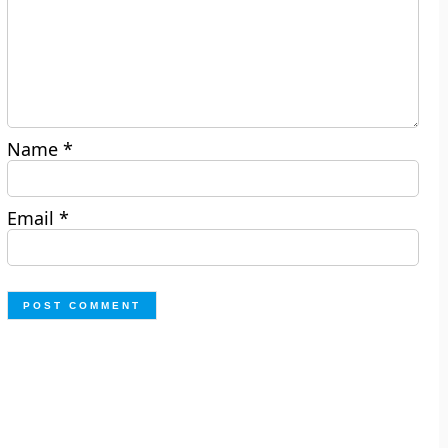
Name
*
Email
*