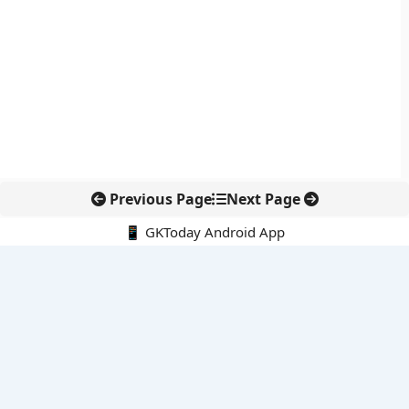
Previous Page
Next Page
📱 GKToday Android App
🔍
नवीनतम पोस्ट्स
बोलेंग बनेगा एशियाई राफ्टिंग का नया केंद्र
हिरोशिमा की 81वीं बरसी: परमाणु हथियारों के खिलाफ फिर उठा शांति का
संदेश