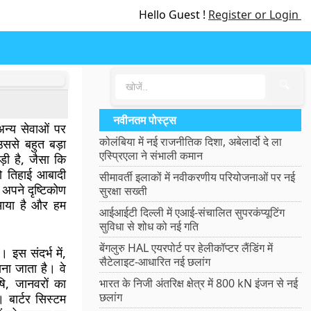
Hello Guest !
Register or Login
🔍
नवीनतम पोस्ट्स
अन्य सेवाओं पर
कोलंबिया में नई राजनीतिक दिशा, अबेलार्दो दे ला
उससे बहुत बड़ा
एस्प्रिएला ने संभाली कमान
़ी है, जैसा कि
दो तिहाई आबादी
सीमावर्ती इलाकों में नवीकरणीय परियोजनाओं पर नई
ा अपने दृष्टिकोण
सुरक्षा सख्ती
आया है और हम
आईआईटी दिल्ली में एआई-संचालित सुपरकंप्यूटिंग
सुविधा से शोध को नई गति
बेंगलुरु HAL एयरपोर्ट पर हेलीकॉप्टर लैंडिंग में
 इस संदर्भ में,
सैटेलाइट-आधारित नई छलांग
माना जाता है। वे
षि, जानवरों का
भारत के निजी अंतरिक्ष क्षेत्र में 800 kN इंजन से नई
छलांग
 बार्टर सिस्टम