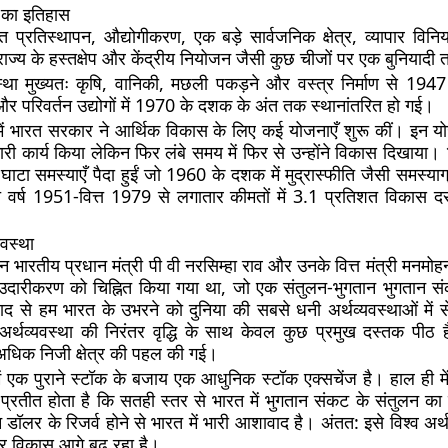
द का इतिहास
त प्रतिस्थापन, औद्योगीकरण, एक बड़े सार्वजनिक क्षेत्र, व्यापार वि
ें राज्य के हस्तक्षेप और केंद्रीय नियोजन जैसी कुछ चीजों पर एक बुनियाद
स्था मुख्यतः कृषि, वानिकी, मछली पकड़ने और वस्त्र निर्माण से 1947 म
 और परिवर्तन उद्योगों में 1970 के दशक के अंत तक स्थानांतरित हो गई।
 भारत सरकार ने आर्थिक विकास के लिए कई योजनाएँ शुरू कीं। इन यो
ारी कार्य किया लेकिन फिर लंबे समय में फिर से उन्होंने विकास दिखाय
र घाटा समस्याएँ पैदा हुईं जो 1960 के दशक में मुद्रास्फीति जैसी समस्याग
्त वर्ष 1951-वित्त 1979 से लगातार कीमतों में 3.1 प्रतिशत विकास
वस्था
 भारतीय प्रधान मंत्री पी वी नरसिम्हा राव और उनके वित्त मंत्री मनमोहन स
दारीकरण को चिह्नित किया गया था, जो एक संतुलन-भुगतान भुगतान सं
 से हम भारत के उभरने को दुनिया की सबसे धनी अर्थव्यवस्थाओं में से
ें अर्थव्यवस्था की निरंतर वृद्धि के साथ केवल कुछ प्रमुख दस्तक पी
धिक निजी क्षेत्र की पहल की गई।
 में एक पुराने स्टॉक के बजाय एक आधुनिक स्टॉक एक्सचेंज है। हाल ही में आ
सा प्रतीत होता है कि सतही स्तर से भारत में भुगतान संकट के संतुलन का
ॉलर के रिजर्व होने से भारत में भारी आशावाद है। अंतत: इसे विश्व अर्थव
 विकास आगे बढ़ रहा है।