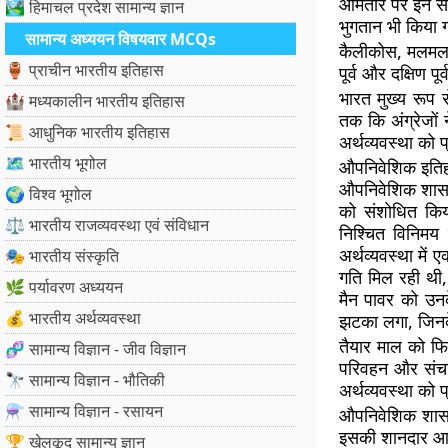
आमतौर पर इन समय
🏞️ हिमाचल प्रदेश सामान्य ज्ञान
भुगतान भी किया 
सामान्य अध्ययन विषयवार MCQs
कैलीकोस, मलमल, 
🏺 प्राचीन भारतीय इतिहास
पूर्व और दक्षिण पू
भारत मुख्य रूप स
🏰 मध्यकालीन भारतीय इतिहास
तक कि अंग्रेजों
📜 आधुनिक भारतीय इतिहास
अर्थव्यवस्था को 
🗺️ भारतीय भूगोल
औपनिवेशिक इति
औपनिवेशिक शासन 
🌍 विश्व भूगोल
को संशोधित किय
⚖️ भारतीय राजव्यवस्था एवं संविधान
निश्चित विनिमय 
अर्थव्यवस्था में
🎭 भारतीय संस्कृति
गति मिल रही थी,
🌿 पर्यावरण अध्ययन
मैन पावर को उनक
💰 भारतीय अर्थव्यवस्था
झटका लगा, जिनके
तैयार माल को फि
🧬 सामान्य विज्ञान - जीव विज्ञान
परिवहन और संचार
🔭 सामान्य विज्ञान - भौतिकी
अर्थव्यवस्था को
⚗️ सामान्य विज्ञान - रसायन
औपनिवेशिक शासन 
इसकी शानदार आर्
🏆 खेलकूद सामान्य ज्ञान