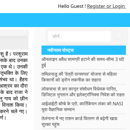
Hello Guest !
Register or Login
🔍
नवीनतम पोस्ट्स
शु है। परशुराम
ऑनलाइन अवैध सामग्री हटाने की समय-सीमा 3 घंटे
जिसके बाद उनका
हुई
से एक थे। उनकी
तृभक्ति के लिए
तमिलनाडु की ‘वेत्री वानमगल’ योजना से महिला
संभव था। हैहय
किसानों को ड्रोन तकनीक का सहारा
 आश्रम का दौरा
लोकसभा से कर कानून संशोधन विधेयक पारित,
के बाद राजा ने
डिजिटल भुगतान और इलेक्ट्रॉनिक्स निवेश को राहत
नु गाय को छीन
आईआईटी बॉम्बे के प्रो. कार्तिकेयन लंका को NASI
ार विनाश किया।
युवा वैज्ञानिक सम्मान
 करने चले गए।
्ण।
तेलंगाना में नए राशन कार्ड वितरण से बढ़ेगी खाद्य
सुरक्षा पहुंच