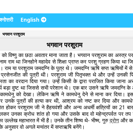
्नोत्तरी
English
भगवान परशुराम
भगवान परशुराम
ो विष्णु का छठा अवतार माना जाता है। भगवान परशुराम का अस्त्र पर
ाम राम था जिनहोने महादेव से शिक्षा प्राप्त कर परशु ग्रहण किया था 
। राम या परशुराम जमदग्नि के पुत्र थे। जमदग्नि ऋषि सप्त ऋषियों में 
ा प्रसेनजीत की पुत्री थी। परशुराम जी पितृभक्त थे और उन्हें उनकी पि
ा का वरदान दिया गया। उन्हें किसी के द्वारा पराजित किया जाना अ
वीर्य बड़ा दुष्ट था जिससे सभी परेशान थे। एक बार उसने ऋषि जमदग्नि के
कामधेनु को देखा। लेकिन ऋषि ने कामधेनु देने से माना कर दिया। इस
 उनके पुत्रों की हत्या कर थी, आश्रम को नष्ट कर दिया और कामधे
त होकर परशुराम जी ने हैहयवंशी और अन्य अधर्मी क्षत्रियों का 21 ब
िलकर उनका क्रोध शांत हो गया और उसके बाद वो महेन्द्रपर्वत पर तप
 उल्लेख महाभारत में भी है। उनके तीन शिष्य थे- भीष्म, गुरु
द्रोण
और कर
े अनुसार वो अगले मन्वंतर में सप्तऋषि बनेंगे।