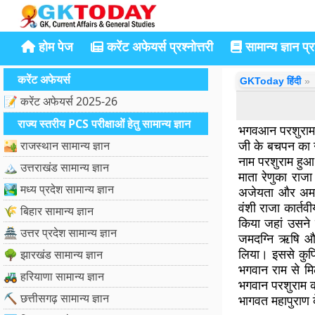
होम पेज
करेंट अफेयर्स प्रश्नोत्तरी
सामान्य ज्ञान प्रश
करेंट अफेयर्स
GKToday हिंदी
📝 करेंट अफेयर्स 2025-26
राज्य स्तरीय PCS परीक्षाओं हेतु सामान्य ज्ञान
भगवआन परशुराम क
जी के बचपन का न
🏜️ राजस्थान सामान्य ज्ञान
नाम परशुराम हुआ
🏔️ उत्तराखंड सामान्य ज्ञान
माता रेणुका राज
🏞️ मध्य प्रदेश सामान्य ज्ञान
अजेयता और अमरत
वंशी राजा कार्त
🌾 बिहार सामान्य ज्ञान
किया जहां उसने 
🏯 उत्तर प्रदेश सामान्य ज्ञान
जमदग्नि ऋषि और
लिया। इससे कुपि
🌳 झारखंड सामान्य ज्ञान
भगवान राम से म
🚜 हरियाणा सामान्य ज्ञान
भगवान परशुराम का
⛏️ छत्तीसगढ़ सामान्य ज्ञान
भागवत महापुराण क