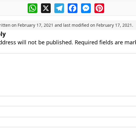
WhatsApp
X
Telegram
Facebook
Messenger
Pinterest
ritten on
February 17, 2021
and last modified on
February 17, 2021
.
ly
ddress will not be published.
Required fields are ma