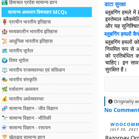
🏞️ हिमाचल प्रदेश सामान्य ज्ञान
डाटा सुरक्षा
ब्लूबगिंग हमले म
सामान्य अध्ययन विषयवार MCQs
इस्तेमाल ब्लैकम
🏺 प्राचीन भारतीय इतिहास
और यह सुनिश्चित 
🏰 मध्यकालीन भारतीय इतिहास
ब्लूबगिंग हमलों क
📜 आधुनिक भारतीय इतिहास
ब्लूबगिंग हमलों 
नियमित रूप से अ
🗺️ भारतीय भूगोल
को प्रतिबंधित 
🌍 विश्व भूगोल
चाहिए। इन सावध
सुरक्षित है।
⚖️ भारतीय राजव्यवस्था एवं संविधान
🎭 भारतीय संस्कृति
🌿 पर्यावरण अध्ययन
💰 भारतीय अर्थव्यवस्था
Originally w
🧬 सामान्य विज्ञान - जीव विज्ञान
No Commen
🔭 सामान्य विज्ञान - भौतिकी
WOOCOMM
⚗️ सामान्य विज्ञान - रसायन
JULY 30, 2021
🏆 खेलकूद सामान्य ज्ञान
Razorpay Or