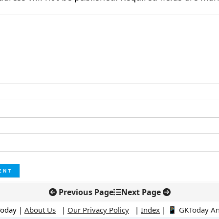
Previous Page
Next Page
Today |
About Us
|
Our Privacy Policy
|
Index
|
📱 GKToday A