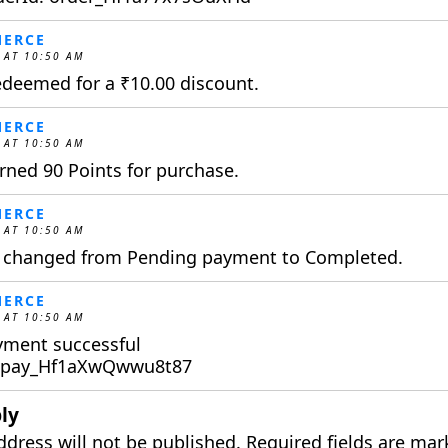
ERCE
 AT 10:50 AM
redeemed for a
₹
10.00
discount.
ERCE
 AT 10:50 AM
ned 90 Points for purchase.
ERCE
 AT 10:50 AM
s changed from Pending payment to Completed.
ERCE
 AT 10:50 AM
yment successful
: pay_Hf1aXwQwwu8t87
ly
ddress will not be published.
Required fields are ma