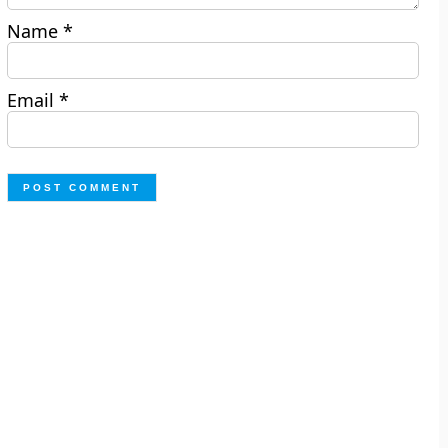
Name
*
Email
*