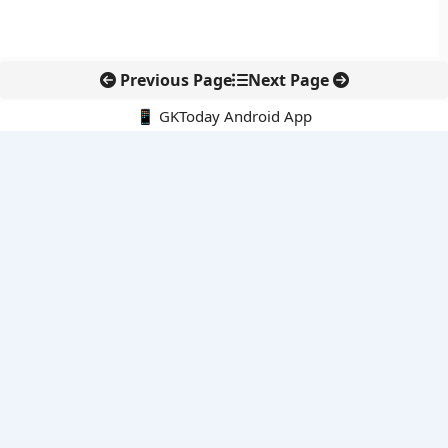
Previous Page
Next Page
📱 GKToday Android App
🔍
नवीनतम पोस्ट्स
कोलंबिया में नई राजनीतिक दिशा, अबेलार्दो दे ला एस्प्रिएला ने संभाली कमान
सीमावर्ती इलाकों में नवीकरणीय परियोजनाओं पर नई सुरक्षा सख्ती
आईआईटी दिल्ली में एआई-संचालित सुपरकंप्यूटिंग सुविधा से शोध को नई गति
बेंगलुरु HAL एयरपोर्ट पर हेलीकॉप्टर लैंडिंग में सैटेलाइट-आधारित नई छलांग
भारत के निजी अंतरिक्ष क्षेत्र में 800 kN इंजन से नई छलांग