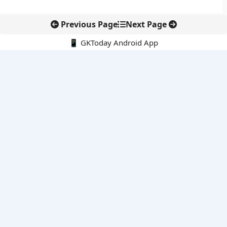
Previous Page
Next Page
📱 GKToday Android App
🔍
नवीनतम पोस्ट्स
बोलेंग बनेगा एशियाई राफ्टिंग का नया केंद्र
हिरोशिमा की 81वीं बरसी: परमाणु हथियारों के खिलाफ फिर उठा शांति का
संदेश
विशाखापत्तनम क्षेत्र को निवेश हब बनाने की आंध्र प्रदेश की बड़ी योजना
अलाबोई रण स्मृति दिवस ने फिर याद दिलाया अहोम वीरों का बलिदान
एयर इंडिया की कमान अब टेवोल्डे गेब्रेमारियम के हाथ