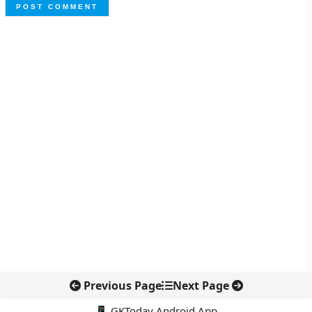
Previous Page
Next Page
📱 GKToday Android App