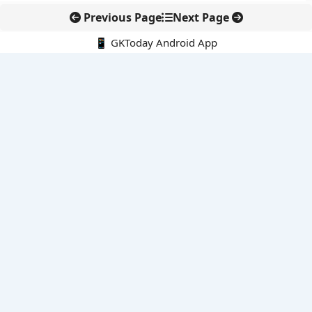
Previous Page
Next Page
📱 GKToday Android App
🔍
नवीनतम पोस्ट्स
एयर इंडिया की कमान अब टेवोल्डे गेब्रेमारियम के हाथ
तियांगोंग में अंतरिक्ष धान की पहली कटाई, चांद-मंगल खेती की दिशा में बड़ा
कदम
मैसाचुसेट्स में 15 अगस्त को ‘इंडिया डे’ घोषित, भारतीय समुदाय को मिला
सम्मान
तेलंगाना में AI-आधारित 112 सिस्टम से आपात प्रतिक्रिया हुई तेज
केरल विश्वविद्यालय की खोज से समुद्री घोड़े की नई प्रजाति की पहचान