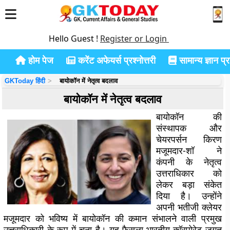
Hello Guest !
Register or Login
होम पेज
करेंट अफेयर्स प्रश्नोत्तरी
सामान्य ज्ञान प्रश
GKToday हिंदी
बायोकॉन में नेतृत्व बदलाव
बायोकॉन में नेतृत्व बदलाव
बायोकॉन की
संस्थापक और
चेयरपर्सन किरण
मजूमदार-शॉ ने
कंपनी के नेतृत्व
उत्तराधिकार को
लेकर बड़ा संकेत
दिया है। उन्होंने
अपनी भतीजी क्लेयर
मजूमदार को भविष्य में बायोकॉन की कमान संभालने वाली प्रमुख
उत्तराधिकारी के रूप में चुना है। यह फैसला भारतीय कॉरपोरेट जगत