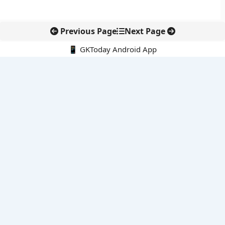
Previous Page
Next Page
📱 GKToday Android App
🔍
नवीनतम पोस्ट्स
कर्नाटक विधान परिषद में नेतृत्व बदलाव, हॉरट्टी ने अध्यक्ष पद छोड़ा
8 अगस्त 2026 की करंट अफेयर्स क्विज़: परीक्षा तैयारी के लिए अहम सवाल
अरुणाचल के 27 स्थानों को मिली आधिकारिक पहचान, मानचित्रों में
एकरूपता पर जोर
स्कूल शिक्षा गुणवत्ता में पंजाब की छलांग, नीतिगत सुधारों का असर दिखा
रेल फ्रेट में बड़ा बदलाव: कंटेनर ट्रेन ऑपरेटरों के लिए एकल अखिल भारतीय
लाइसेंस