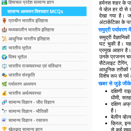
🏞️ हिमाचल प्रदेश सामान्य ज्ञान
हर्मनस शहर के प
ये व्हेल हर दो से
सामान्य अध्ययन विषयवार MCQs
देखा गया है। जन
🏺 प्राचीन भारतीय इतिहास
अंटार्कटिका के प
समुद्री पर्यावरण 
🏰 मध्यकालीन भारतीय इतिहास
समुद्री वैज्ञानि
📜 आधुनिक भारतीय इतिहास
घट चुकी है। यह 
🗺️ भारतीय भूगोल
प्रमुख आहार है।
उनके प्रजनन चक्
🌍 विश्व भूगोल
सैटेलाइट टैगिंग
⚖️ भारतीय राजव्यवस्था एवं संविधान
आधुनिक तरीकों से
🎭 भारतीय संस्कृति
विशेष रूप से गर्
खबर से जुड़े जीके
🌿 पर्यावरण अध्ययन
दक्षिणी रा
💰 भारतीय अर्थव्यवस्था
धीमी, सतह 
🧬 सामान्य विज्ञान - जीव विज्ञान
दक्षिण अफ्
है।
🔭 सामान्य विज्ञान - भौतिकी
बेलीन व्हेल
⚗️ सामान्य विज्ञान - रसायन
क्रिल, इनक
🏆 खेलकूद सामान्य ज्ञान
से कई समुद्