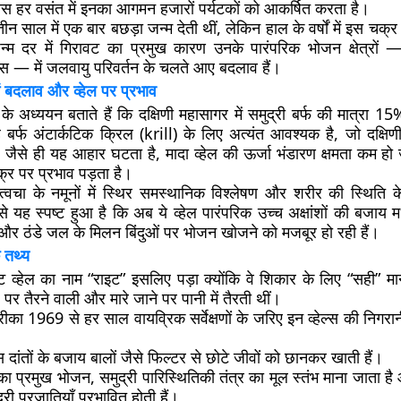
ास हर वसंत में इनका आगमन हजारों पर्यटकों को आकर्षित करता है।
 तीन साल में एक बार बछड़ा जन्म देती थीं, लेकिन हाल के वर्षों में इस चक्र 
्म दर में गिरावट का प्रमुख कारण उनके पारंपरिक भोजन क्षेत्रों 
ास — में जलवायु परिवर्तन के चलते आए बदलाव हैं।
में बदलाव और व्हेल पर प्रभाव
कों के अध्ययन बताते हैं कि दक्षिणी महासागर में समुद्री बर्फ की मात्र
बर्फ अंटार्कटिक क्रिल (krill) के लिए अत्यंत आवश्यक है, जो दक्षिणी
 जैसे ही यह आहार घटता है, मादा व्हेल की ऊर्जा भंडारण क्षमता कम हो 
र पर प्रभाव पड़ता है।
, त्वचा के नमूनों में स्थिर समस्थानिक विश्लेषण और शरीर की स्थित
 यह स्पष्ट हुआ है कि अब ये व्हेल पारंपरिक उच्च अक्षांशों की बजाय मध्यम
म और ठंडे जल के मिलन बिंदुओं पर भोजन खोजने को मजबूर हो रही हैं।
 तथ्य
इट व्हेल का नाम “राइट” इसलिए पड़ा क्योंकि वे शिकार के लिए “सही” म
पर तैरने वाली और मारे जाने पर पानी में तैरती थीं।
रीका 1969 से हर साल वायव्रिक सर्वेक्षणों के जरिए इन व्हेल्स की निग
्स दांतों के बजाय बालों जैसे फिल्टर से छोटे जीवों को छानकर खाती हैं।
ा प्रमुख भोजन, समुद्री पारिस्थितिकी तंत्र का मूल स्तंभ माना जाता ह
री प्रजातियाँ प्रभावित होती हैं।