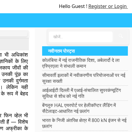
Hello Guest !
Register or Login
🔍
नवीनतम पोस्ट्स
ना भी अधिकांश
कोलंबिया में नई राजनीतिक दिशा, अबेलार्दो दे ला
्ञानिकों के लिए
एस्प्रिएला ने संभाली कमान
लकाय जीवों की
 उनकी पूंछ का
सीमावर्ती इलाकों में नवीकरणीय परियोजनाओं पर नई
 उनकी दुर्गमता
सुरक्षा सख्ती
ै। लेकिन यही
आईआईटी दिल्ली में एआई-संचालित सुपरकंप्यूटिंग
 के रूप में बेहद
सुविधा से शोध को नई गति
बेंगलुरु HAL एयरपोर्ट पर हेलीकॉप्टर लैंडिंग में
सैटेलाइट-आधारित नई छलांग
और फिन व्हेल भी
भारत के निजी अंतरिक्ष क्षेत्र में 800 kN इंजन से नई
ाती हैं — विशेष
छलांग
षिण अफ्रीका के