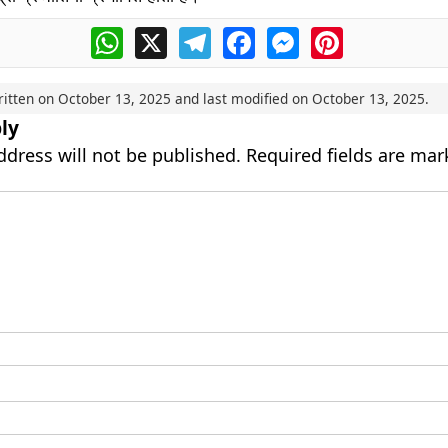
WhatsApp
X
Telegram
Facebook
Messenger
Pinterest
ritten on
October 13, 2025
and last modified on
October 13, 2025
.
ly
ddress will not be published.
Required fields are ma