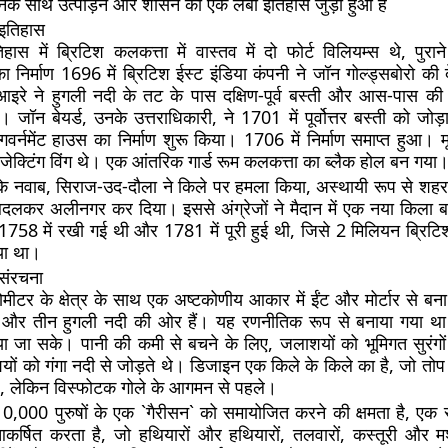
जिनके साथ उत्पीड़न और शासन का एक लंबा इतिहास जुड़ा हुआ है
 इतिहास
ास में ब्रिटिश कलकत्ता में वास्तव में दो फोर्ट विलियम्स थे, पुरा
 निर्माण 1696 में ब्रिटिश ईस्ट इंडिया कंपनी ने जॉन गोल्ड्सबोरो की 
आइरे ने हुगली नदी के तट के पास दक्षिण-पूर्व बस्ती और आस-पास की 
ा। जॉन बेयर्ड, उनके उत्तराधिकारी, ने 1701 में पूर्वोत्तर बस्ती को जो
ें गवर्नमेंट हाउस का निर्माण शुरू किया। 1706 में निर्माण समाप्त हुआ। म
जेक्टिंग विंग थे। एक आंतरिक गार्ड रूम कलकत्ता का ब्लैक होल बन गया
 के नवाब, सिराज-उद-दौला ने किले पर हमला किया, अस्थायी रूप से शह
लकर अलीनगर कर दिया। इससे अंग्रेजों ने मैदान में एक नया किला
 1758 में रखी गई थी और 1781 में पूरी हुई थी, जिसे 2 मिलियन ब्रिटि
या था।
 संरचना
मीटर के क्षेत्र के साथ एक अष्टकोणीय आकार में ईंट और मोर्टार से बन
र और तीन हुगली नदी की ओर हैं। यह रणनीतिक रूप से बनाया गया था 
 जा सके। पानी की कमी से बचने के लिए, जलाशयों को भूमिगत सुरंगो
ों को गंगा नदी से जोड़ते थे। डिजाइन एक किले के किले का है, जो तोप 
ै, लेकिन विस्फोटक गोले के आगमन से पहले।
 10,000 पुरुषों के एक `गैरीसन` को समायोजित करने की क्षमता है, एक 
र्षित करता है, जो हथियारों और हथियारों, तलवारों, कस्तूरी और मशीन-