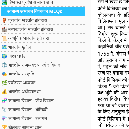
रूप में खड़ा है 
🏞️ हिमाचल प्रदेश सामान्य ज्ञान
फोर्ट विलियम का
सामान्य अध्ययन विषयवार MCQs
कोलकाता के इतिह
🏺 प्राचीन भारतीय इतिहास
विलियम्स। मूल का
था। सर चार्ल्स 
🏰 मध्यकालीन भारतीय इतिहास
निर्माण शुरू किय
📜 आधुनिक भारतीय इतिहास
किले के केंद्र म
कहानियां और प्रो
🗺️ भारतीय भूगोल
1756 में, बंगाल
🌍 विश्व भूगोल
और इसका नाम बद
⚖️ भारतीय राजव्यवस्था एवं संविधान
में, महल की नींव
खर्च पर बनाया ग
🎭 भारतीय संस्कृति
फोर्ट विलियम की
🌿 पर्यावरण अध्ययन
किला 5 वर्ग किलो
💰 भारतीय अर्थव्यवस्था
पक्ष भूमि की ओ
इसका विरोध किया
🧬 सामान्य विज्ञान - जीव विज्ञान
गया था जो जलाशय
🔭 सामान्य विज्ञान - भौतिकी
के लिए अनुकूल ह
⚗️ सामान्य विज्ञान - रसायन
फोर्ट विलियम में
जो पर्यटक को आक
🏆 खेलकूद सामान्य ज्ञान