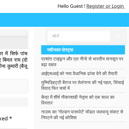
Hello Guest !
Register or Login
🔍
नवीनतम पोस्ट्स
में सिर्फ पांच
प्रशांत टाइफून और एल नीनो से भारतीय मानसून पर
िए बिमल राय (दो
बढ़ा दबाव
ीना कुमारी (बैजू
आईएसआई को नया वैधानिक ढांचा देने की तैयारी
तुम्मिडिहट्टी बैराज पर तेलंगाना की नई पहल, सिंचाई
विवाद फिर चर्चा में
केंद्र में शीर्ष नौकरशाही नेतृत्व को एक साल का
विस्तार
नाउरू का ‘गोल्डन पासपोर्ट’ मॉडल जलवायु संकट से
निपटने की नई कोशिश
rked
*