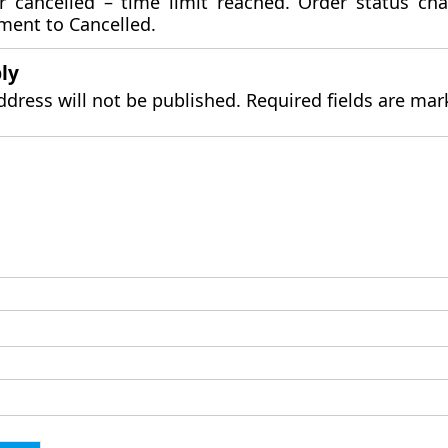
r cancelled – time limit reached. Order status ch
ment to Cancelled.
ly
ddress will not be published.
Required fields are ma