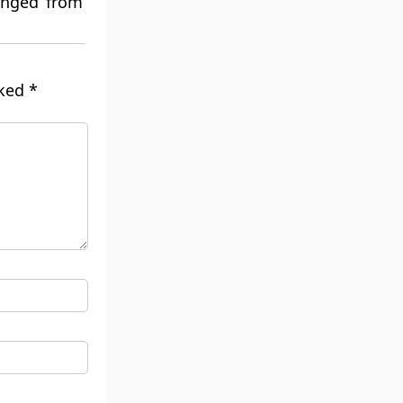
anged from
rked
*