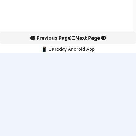
Previous Page
Next Page
📱 GKToday Android App
🔍
नवीनतम पोस्ट्स
9-10 अगस्त 2026 की करंट अफेयर्स क्विज से परीक्षा तैयारी को नई धार
कोलंबिया में नई राजनीतिक दिशा, अबेलार्दो दे ला एस्प्रिएला ने संभाली कमान
सीमावर्ती इलाकों में नवीकरणीय परियोजनाओं पर नई सुरक्षा सख्ती
आईआईटी दिल्ली में एआई-संचालित सुपरकंप्यूटिंग सुविधा से शोध को नई गति
बेंगलुरु HAL एयरपोर्ट पर हेलीकॉप्टर लैंडिंग में सैटेलाइट-आधारित नई छलांग