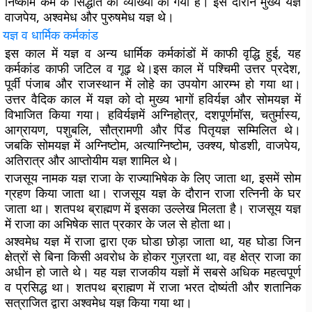
निष्काम कर्म के सिद्धांत की व्याख्या की गयी है। इस दौरान मुख्य यज्ञ
वाजपेय, अश्वमेध और पुरुषमेध यज्ञ थे।
यज्ञ
व
धार्मिक
कर्मकांड
इस काल में यज्ञ व अन्य धार्मिक कर्मकांडों में काफी वृद्धि हुई, यह
कर्मकांड काफी जटिल व गूढ़ थे।इस काल में पश्चिमी उत्तर प्रदेश,
पूर्वी पंजाब और राजस्थान में लोहे का उपयोग आरम्भ हो गया था।
उत्तर वैदिक काल में यज्ञ को दो मुख्य भागों हविर्यज्ञ और सोमयज्ञ में
विभाजित किया गया। हविर्यज्ञमें अग्निहोत्र, दशपूर्णमॉस, चतुर्मास्य,
आग्रायण, पशुबलि, सौत्रामणी और पिंड पितृयज्ञ सम्मिलित थे।
जबकि सोमयज्ञ में अग्निष्टोम, अत्याग्निष्टोम, उक्श्य, षोडशी, वाजपेय,
अतिरात्र और आप्तोयीम यज्ञ शामिल थे।
राजसूय नामक यज्ञ राजा के राज्याभिषेक के लिए जाता था, इसमें सोम
ग्रहण किया जाता था। राजसूय यज्ञ के दौरान राजा रत्निनी के घर
जाता था। शतपथ ब्राह्मण में इसका उल्लेख मिलता है। राजसूय यज्ञ
में राजा का अभिषेक सात प्रकार के जल से होता था।
अश्वमेध यज्ञ में राजा द्वारा एक घोडा छोड़ा जाता था, यह घोडा जिन
क्षेत्रों से बिना किसी अवरोध के होकर गुज़रता था, वह क्षेत्र राजा का
अधीन हो जाते थे। यह यज्ञ राजकीय यज्ञों में सबसे अधिक महत्वपूर्ण
व प्रसिद्ध था। शतपथ ब्राह्मण में राजा भरत दोष्यंती और शतानिक
सत्राजित द्वारा अश्वमेध यज्ञ किया गया था।