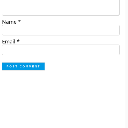
Name
*
Email
*