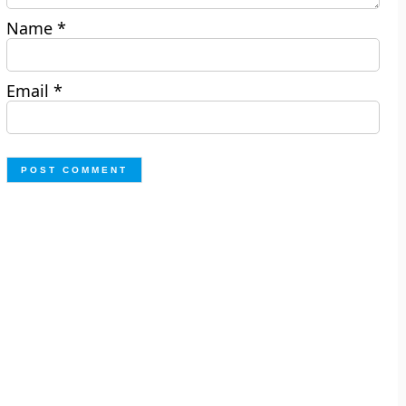
Name
*
Email
*