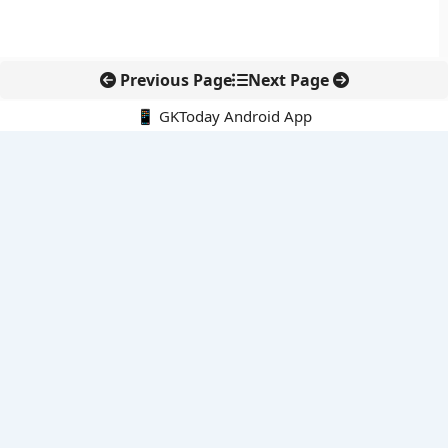
Previous Page
Next Page
📱 GKToday Android App
🔍
नवीनतम पोस्ट्स
कोलंबिया में नई राजनीतिक दिशा, अबेलार्दो दे ला एस्प्रिएला ने संभाली कमान
सीमावर्ती इलाकों में नवीकरणीय परियोजनाओं पर नई सुरक्षा सख्ती
आईआईटी दिल्ली में एआई-संचालित सुपरकंप्यूटिंग सुविधा से शोध को नई गति
बेंगलुरु HAL एयरपोर्ट पर हेलीकॉप्टर लैंडिंग में सैटेलाइट-आधारित नई छलांग
भारत के निजी अंतरिक्ष क्षेत्र में 800 kN इंजन से नई छलांग