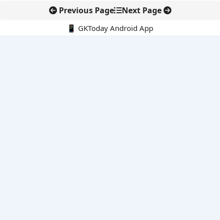
Previous Page
Next Page
📱 GKToday Android App
🔍
नवीनतम पोस्ट्स
स्कूल शिक्षा गुणवत्ता में पंजाब की छलांग, नीतिगत सुधारों का असर दिखा
रेल फ्रेट में बड़ा बदलाव: कंटेनर ट्रेन ऑपरेटरों के लिए एकल अखिल भारतीय
लाइसेंस
गगनयान ने मानव अंतरिक्ष उड़ान की तैयारी में अहम पड़ाव पार किया
वायनाड में लगेगा एक्स-बैंड डॉप्लर रडार, बारिश और भूस्खलन निगरानी होगी
मजबूत
कर्नाटक का एआई-आधारित डिजिटल फसल सर्वे कृषि डेटा में नई छलांग