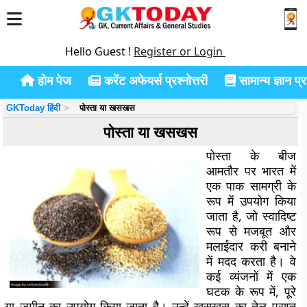
Hello Guest !
Register or Login
होम पेज
करेंट अफेयर्स प्रश्नोत्तरी
सामान्य ज्ञान प्रश
GKToday हिंदी
पोस्ता या खसखस
पोस्ता या खसखस
पोस्ता के बीज
आमतौर पर भारत में
एक पाक सामग्री के
रूप में उपयोग किया
जाता है, जो स्वादिष्ट
रूप से मजबूत और
मलाईदार करी बनाने
में मदद करता है। वे
कई व्यंजनों में एक
घटक के रूप में, पूरे
या जमीन का उपयोग किया जाता है। उन्हें खसखस ​​का तेल प्राप्त