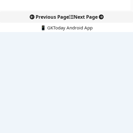
Previous Page
Next Page
📱 GKToday Android App
🔍
नवीनतम पोस्ट्स
स्कूल शिक्षा गुणवत्ता में पंजाब की छलांग, नीतिगत सुधारों का असर दिखा
रेल फ्रेट में बड़ा बदलाव: कंटेनर ट्रेन ऑपरेटरों के लिए एकल अखिल भारतीय
लाइसेंस
गगनयान ने मानव अंतरिक्ष उड़ान की तैयारी में अहम पड़ाव पार किया
वायनाड में लगेगा एक्स-बैंड डॉप्लर रडार, बारिश और भूस्खलन निगरानी होगी
मजबूत
कर्नाटक का एआई-आधारित डिजिटल फसल सर्वे कृषि डेटा में नई छलांग