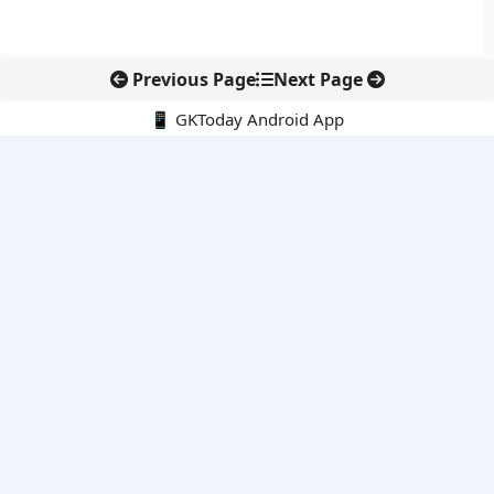
Previous Page
Next Page
📱 GKToday Android App
🔍
नवीनतम पोस्ट्स
कोलंबिया में नई राजनीतिक दिशा, अबेलार्दो दे ला एस्प्रिएला ने संभाली कमान
सीमावर्ती इलाकों में नवीकरणीय परियोजनाओं पर नई सुरक्षा सख्ती
आईआईटी दिल्ली में एआई-संचालित सुपरकंप्यूटिंग सुविधा से शोध को नई गति
बेंगलुरु HAL एयरपोर्ट पर हेलीकॉप्टर लैंडिंग में सैटेलाइट-आधारित नई छलांग
भारत के निजी अंतरिक्ष क्षेत्र में 800 kN इंजन से नई छलांग