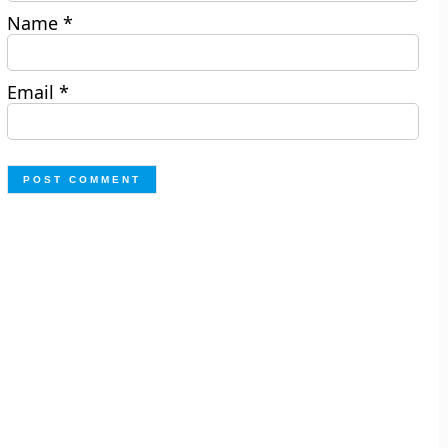
Name
*
Email
*