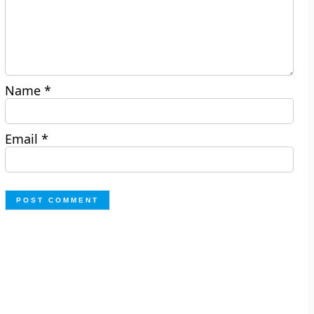
Name
*
Email
*