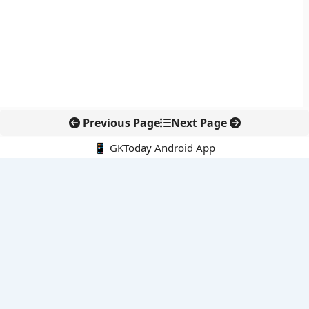
Previous Page
Next Page
📱 GKToday Android App
🔍
नवीनतम पोस्ट्स
कोलंबिया में नई राजनीतिक दिशा, अबेलार्दो दे ला एस्प्रिएला ने संभाली कमान
सीमावर्ती इलाकों में नवीकरणीय परियोजनाओं पर नई सुरक्षा सख्ती
आईआईटी दिल्ली में एआई-संचालित सुपरकंप्यूटिंग सुविधा से शोध को नई गति
बेंगलुरु HAL एयरपोर्ट पर हेलीकॉप्टर लैंडिंग में सैटेलाइट-आधारित नई छलांग