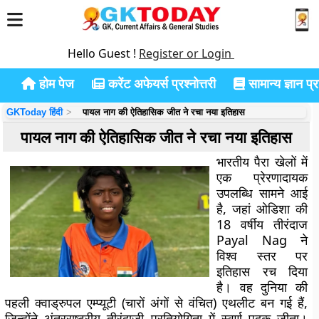
Hello Guest !
Register or Login
होम पेज
करेंट अफेयर्स प्रश्नोत्तरी
सामान्य ज्ञान प्रश
GKToday हिंदी
पायल नाग की ऐतिहासिक जीत ने रचा नया इतिहास
पायल नाग की ऐतिहासिक जीत ने रचा नया इतिहास
भारतीय पैरा खेलों में
एक प्रेरणादायक
उपलब्धि सामने आई
है, जहां ओडिशा की
18 वर्षीय तीरंदाज
Payal Nag ने
विश्व स्तर पर
इतिहास रच दिया
है। वह दुनिया की
पहली क्वाड्रुपल एम्प्यूटी (चारों अंगों से वंचित) एथलीट बन गई हैं,
जिन्होंने अंतरराष्ट्रीय तीरंदाजी प्रतियोगिता में स्वर्ण पदक जीता।