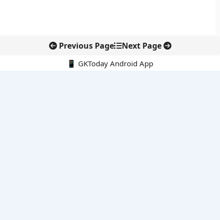
Previous Page
Next Page
📱 GKToday Android App
🔍
नवीनतम पोस्ट्स
कर्नाटक का एआई-आधारित डिजिटल फसल सर्वे कृषि डेटा में नई छलांग
अमेरिका ने वीजा और ग्रीन कार्ड नियम कड़े किए, आवेदकों पर बढ़ी जांच
GIFT City से वेल्थ सर्विसेज़ विस्तार की ओर स्टैंडर्ड चार्टर्ड
SC-ST आरक्षण में क्रीमी लेयर बहस फिर सुर्खियों में
आईआईटी गुवाहाटी का ‘ई-आई’ पानी जांच को बना सकता है तेज और सस्ता