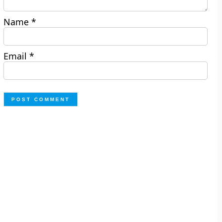
Name
*
Email
*