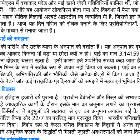
यक्रम में वृत्ताकार परेड और पाई खाने जैसी गतिविधियाँ शामिल थीं, ज
थीं। धीरे-धीरे यह आयोजन लोकप्रिय होता गया और विश्वभर में फैल गय
च महान भौतिक विज्ञानी अल्बर्ट आइंस्टीन का जन्मदिन भी है, जिससे इस द
ाता है। आज यह दिन गणित को रोचक बनाने के लिए प्रतियोगिताओं, प्
ों के माध्यम से मनाया जाता है।
 पाई को समझना
त की परिधि और उसके व्यास के अनुपात को दर्शाता है। यह अनुपात हर वृ
सका आकार कितना भी बड़ा या छोटा क्यों न हो। पाई का मान 3.14159 स
 दोहराए चलता रहता है। इसी कारण इसे अपरिमेय संख्या कहा जाता है, 
धारण भिन्न के रूप में सटीक रूप से व्यक्त नहीं किया जा सकता। पाई का 
ख्यिकी, अभियांत्रिकी और भौतिकी जैसे अनेक क्षेत्रों में किया जाता 
ों के पैटर्न और कई प्राकृतिक प्रक्रियाओं को समझने में महत्वपूर्ण भूमिका 
क विकास
 इतिहास हजारों वर्ष पुराना है। प्राचीन बेबीलोन और मिस्र की सभ्यता
ड़े व्यावहारिक कार्यों के दौरान इसके मान का अनुमान लगाने का प्रया
आर्किमिडीज ने बहुभुजों की सहायता से वृत्त का अनुमान लगाकर पाई 
धारित किया और 22/7 का प्रसिद्ध मान प्रस्तुत किया। भारतीय गणितज्ञों न
ोगदान दिया। विशेष रूप से केरल गणित विद्यालय के विद्वानों ने अनंत श्
े आधुनिक कलन के सिद्धांतों से मिलती-जुलती अवधारणाओं को जन्म दि
और सांस्कृतिक महत्व