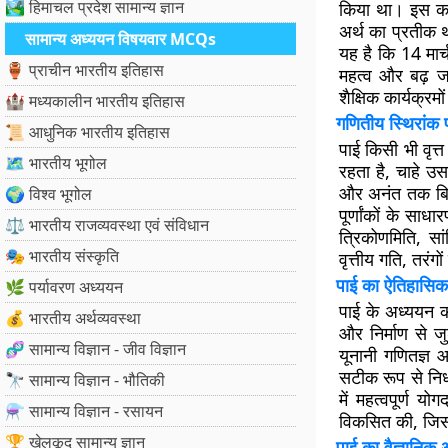
🏞️ हिमाचल प्रदेश सामान्य ज्ञान
किया था। इस कार्
अर्थ का प्रतीक 
सामान्य अध्ययन विषयवार MCQs
यह है कि 14 मार्
🏺 प्राचीन भारतीय इतिहास
महत्व और बढ़ ज
शैक्षिक कार्यक्रम
🏰 मध्यकालीन भारतीय इतिहास
गणितीय स्थिरांक
📜 आधुनिक भारतीय इतिहास
पाई किसी भी वृत्
🗺️ भारतीय भूगोल
रहता है, चाहे उ
और अनंत तक बिना
🌍 विश्व भूगोल
पूर्णांकों के सा
⚖️ भारतीय राजव्यवस्था एवं संविधान
त्रिकोणमिति, सां
🎭 भारतीय संस्कृति
वृत्तीय गति, तरंग
पाई का ऐतिहासि
🌿 पर्यावरण अध्ययन
पाई के अध्ययन का
💰 भारतीय अर्थव्यवस्था
और निर्माण से जु
🧬 सामान्य विज्ञान - जीव विज्ञान
यूनानी गणितज्ञ 
सटीक रूप से निर्
🔭 सामान्य विज्ञान - भौतिकी
में महत्वपूर्ण य
⚗️ सामान्य विज्ञान - रसायन
विकसित की, जिसन
🏆 खेलकूद सामान्य ज्ञान
पाई का वैज्ञानिक 