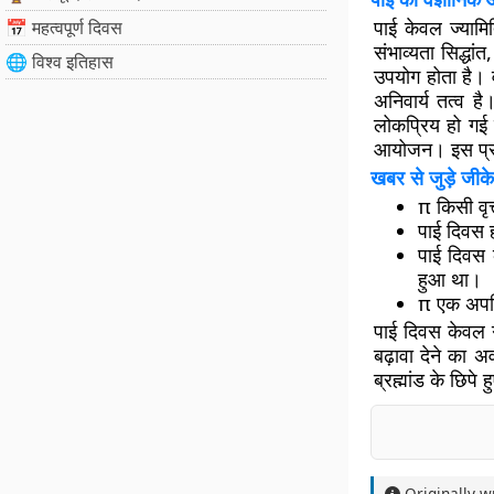
पाई केवल ज्यामित
📅 महत्वपूर्ण दिवस
संभाव्यता सिद्धां
🌐 विश्व इतिहास
उपयोग होता है। व
अनिवार्य तत्व है
लोकप्रिय हो गई ह
आयोजन। इस प्रक
खबर से जुड़े जीके
π किसी वृत
पाई दिवस ह
पाई दिवस क
हुआ था।
π एक अपरि
पाई दिवस केवल ग
बढ़ावा देने का 
ब्रह्मांड के छिप
Originally w