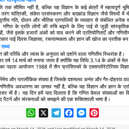
ि तक सीमित नहीं है, बल्कि यह विज्ञान के कई क्षेत्रों में महत्वपूर्ण भू
त, तरंग यांत्रिकी, संकेत प्रसंस्करण और ब्रह्मांड विज्ञान जैसे विषयों मे
ृत्तीय गति, दोलन और भौतिक प्रणालियों के व्यवहार से संबंधित अनेक स
। गणित के प्रति लोगों की रुचि बढ़ाने के लिए पाई से जुड़ी सांस्कृति
ैं, जैसे इसके हजारों अंकों को याद करने की प्रतियोगिताएँ और गणितीय
ार पाई दिवस जिज्ञासा, रचनात्मकता और ज्ञान की खोज का प्रतीक बन 
 तथ्य
्त की परिधि और व्यास के अनुपात को दर्शाने वाला गणितीय स्थिरांक है।
र वर्ष 14 मार्च को मनाया जाता है क्योंकि यह तिथि 3.14 के अंकों से मेल
ा पहला आयोजन 1988 में सैन फ्रांसिस्को के एक्सप्लोरेटोरियम विज्ञान
मेय और पारलौकिक संख्या है जिसके दशमलव अनंत और गैर-दोहराव वाले 
णितीय अवधारणा का उत्सव नहीं है, बल्कि यह विज्ञान और ज्ञान के प्र
अवसर भी है। यह दिन हमें याद दिलाता है कि गणित केवल संख्याओं का वि
े हुए पैटर्न और संरचनाओं को समझने की एक शक्तिशाली भाषा है।
WhatsApp
X
Telegram
Facebook
Messenger
Pinterest
ritten on
March 14, 2026
and last modified on
March 14, 2026
.