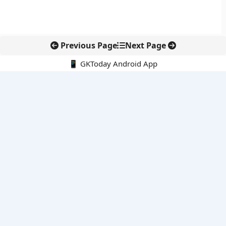
Previous Page
Next Page
📱 GKToday Android App
🔍
नवीनतम पोस्ट्स
कोलंबिया में नई राजनीतिक दिशा, अबेलार्दो दे ला एस्प्रिएला ने संभाली कमान
सीमावर्ती इलाकों में नवीकरणीय परियोजनाओं पर नई सुरक्षा सख्ती
आईआईटी दिल्ली में एआई-संचालित सुपरकंप्यूटिंग सुविधा से शोध को नई गति
बेंगलुरु HAL एयरपोर्ट पर हेलीकॉप्टर लैंडिंग में सैटेलाइट-आधारित नई छलांग
भारत के निजी अंतरिक्ष क्षेत्र में 800 kN इंजन से नई छलांग