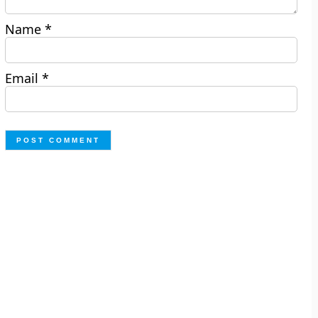
Name
*
Email
*