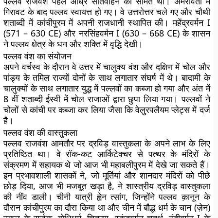
पल्लव राजवंश पहले आंध्र सातवाहन का सामंत था। अमरावती में
गिरावट के बाद पल्लव स्वायत्त हो गए। वे उत्तरोत्तर चले गए और चौथी
शताब्दी में कांचीपुरम में अपनी राजधानी स्थापित की। महेंद्रवर्मन I
(571 – 630 CE) और नरसिंहवर्मन I (630 – 668 CE) के शासन
ने पल्लव क्षेत्र के धन और शक्ति में वृद्धि देखी।
पल्लव वंश का संयोजन
अपने वर्चस्व के दौरान वे उत्तर में चालुक्य वंश और दक्षिण में चोल और
पांड्य के तमिल राज्यों दोनों के साथ लगातार संघर्ष में थे। बादामी के
चालुक्यों के साथ लगातार युद्ध में पल्लवों का कब्जा हो गया और अंत में
8 वीं शताब्दी ईस्वी में चोल राजाओं द्वारा छुपा लिया गया। पल्लवों ने
चोलों से कांची पर कब्जा कर लिया जैसा कि वेलुरपलैयम प्लेट्स में दर्ज
है।
पल्लव वंश की वास्तुकला
पल्लव राजवंश आमतौर पर द्रविड़ वास्तुकला के अपने लाभ के लिए
प्रतिष्ठित था। वे रॉक-कट आर्किटेक्चर से पत्थर के मंदिरों के
संक्रमण में सहायक थे जो आज भी महाबलीपुरम में देखे जा सकते हैं।
इन प्रभावशाली शासकों ने, जो मूर्तियां और शानदार मंदिरों को पीछे
छोड़ दिया, आज भी मजबूत खड़ा है, ने शास्त्रीय द्रविड़ वास्तुकला
की नींव डाली। चीनी यात्री ह्वेन त्सांग, जिन्होंने पल्लव क़ानून के
दौरान कांचीपुरम का दौरा किया था और चीन में बौद्ध धर्म के चान (ज़ेन)