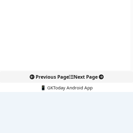
Previous Page
Next Page
📱 GKToday Android App
🔍
नवीनतम पोस्ट्स
कोलंबिया में नई राजनीतिक दिशा, अबेलार्दो दे ला एस्प्रिएला ने संभाली कमान
सीमावर्ती इलाकों में नवीकरणीय परियोजनाओं पर नई सुरक्षा सख्ती