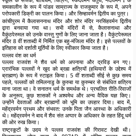
स्कूल के सर्जक, बोधिधर्म, चित्रण, स्कंदवर्मन चतुर्थ, नंदीवर्मन I के
समकालीन के रूप में पांडव साम्राज्य के राजकुमार के रूप में, अपने
परोपकारी डिक्री का पालन किया। और सिम्हावर्मन द्वितीय का पुत्र।
कांचीपुरम में कैलासननाथ मंदिर और शोर मंदिर नरसिंहवर्मन द्वितीय
द्वारा बनवाया गया था। सभी मंदिरों में से, कैलासनाथा और
वैकुंठपेरुमल को उनके वास्तु गुणों के लिए जाना जाता है। वैकुंटपेरूमल
मंदिर 8 वीं शताब्दी में निर्मित एक बहु-मंजिला मंदिर है। इसे पल्लवों के
इतिहास को दर्शाती मूर्तियों के लिए स्वीकार किया जाता है।
पल्लव वंश का धर्म
पल्लव राजवंश ने शैव धर्म को अपनाया और द्रविड़ बन गए।
प्रारंभिक पल्लवों ने खुद को ब्रह्म क्षत्रियों (हथियारों के उद्देश्य में
ब्राह्मण) के रूप में स्टाइल किया। 5 वीं शताब्दी सीई से कुछ समय
पहले, पल्लवों को तमिलनाडु के कुरुबा या कुरुम्बर से संबंधित क्षत्रिय
माना जाता था। वे सनातन धर्म के समर्थक थे। प्रचलित रीति-रिवाजों
के अनुरूप, कुछ शासकों ने अश्वमेध और अन्य वैदिक यज्ञ किए।
उन्होंने देवताओं और ब्राह्मणों को भूमि का उपहार दिया। बाद में,
महेंद्रवर्मन प्रथम और संभवत: उनके पिता जैन आस्था के अधिकारी
थे। महेंद्रवर्मन ने बाद में शैव संत अप्पार के अधिकार के तहत हिंदू धर्म
की ओर रुख किया।
राष्ट्रकूटों के उदय ने पल्लव राजवंश की गिरावट देखी थी।