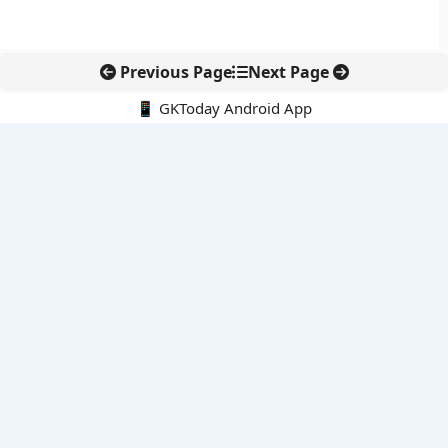
Previous Page
Next Page
📱 GKToday Android App
🔍
नवीनतम पोस्ट्स
कोलंबिया में नई राजनीतिक दिशा, अबेलार्दो दे ला एस्प्रिएला ने संभाली कमान
सीमावर्ती इलाकों में नवीकरणीय परियोजनाओं पर नई सुरक्षा सख्ती
आईआईटी दिल्ली में एआई-संचालित सुपरकंप्यूटिंग सुविधा से शोध को नई गति
बेंगलुरु HAL एयरपोर्ट पर हेलीकॉप्टर लैंडिंग में सैटेलाइट-आधारित नई छलांग
भारत के निजी अंतरिक्ष क्षेत्र में 800 kN इंजन से नई छलांग