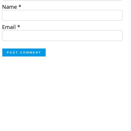
Name
*
Email
*