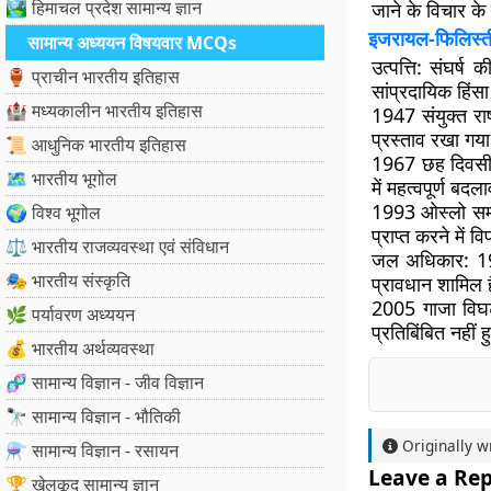
🏞️ हिमाचल प्रदेश सामान्य ज्ञान
जाने के विचार क
इजरायल-फिलिस्तीन
सामान्य अध्ययन विषयवार MCQs
उत्पत्ति:
संघर्ष क
🏺 प्राचीन भारतीय इतिहास
सांप्रदायिक हिंसा
🏰 मध्यकालीन भारतीय इतिहास
1947 संयुक्त रा
प्रस्ताव रखा गया
📜 आधुनिक भारतीय इतिहास
1967 छह दिवसीय 
🗺️ भारतीय भूगोल
में महत्वपूर्ण ब
1993 ओस्लो सम
🌍 विश्व भूगोल
प्राप्त करने में 
⚖️ भारतीय राजव्यवस्था एवं संविधान
जल अधिकार:
1
🎭 भारतीय संस्कृति
प्रावधान शामिल ह
2005 गाजा विघ
🌿 पर्यावरण अध्ययन
प्रतिबिंबित नहीं
💰 भारतीय अर्थव्यवस्था
🧬 सामान्य विज्ञान - जीव विज्ञान
🔭 सामान्य विज्ञान - भौतिकी
Originally w
⚗️ सामान्य विज्ञान - रसायन
Leave a Rep
🏆 खेलकूद सामान्य ज्ञान