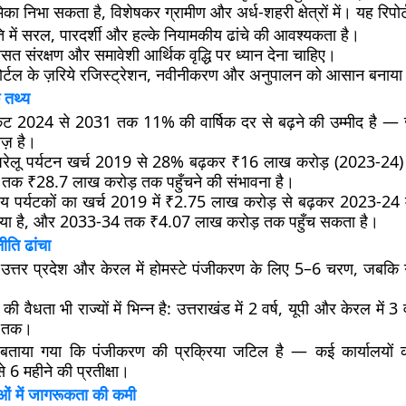
िका निभा सकता है, विशेषकर ग्रामीण और अर्ध-शहरी क्षेत्रों में। यह रिपोर
ि में
सरल, पारदर्शी और हल्के नियामकीय ढांचे
की आवश्यकता है।
रासत संरक्षण और समावेशी आर्थिक वृद्धि
पर ध्यान देना चाहिए।
र्टल
के ज़रिये रजिस्ट्रेशन, नवीनीकरण और अनुपालन को आसान बनाया
 तथ्य
केट
2024 से 2031 तक
11% की वार्षिक दर
से बढ़ने की उम्मीद है — 
ज़ है।
रेलू पर्यटन खर्च
2019 से 28% बढ़कर ₹16 लाख करोड़
(2023-24) 
तक ₹28.7 लाख करोड़
तक पहुँचने की संभावना है।
रीय पर्यटकों का खर्च
2019 में ₹2.75 लाख करोड़
से बढ़कर
2023-24 म
या है, और
2033-34 तक ₹4.07 लाख करोड़
तक पहुँच सकता है।
नीति ढांचा
 उत्तर प्रदेश और केरल
में होमस्टे पंजीकरण के लिए
5–6 चरण
, जबकि
 की वैधता
भी राज्यों में भिन्न है: उत्तराखंड में 2 वर्ष, यूपी और केरल में 3 
्ष तक।
भी बताया गया कि पंजीकरण की प्रक्रिया जटिल है — कई कार्यालयों क
े 6 महीने की प्रतीक्षा
।
ओं में जागरूकता की कमी