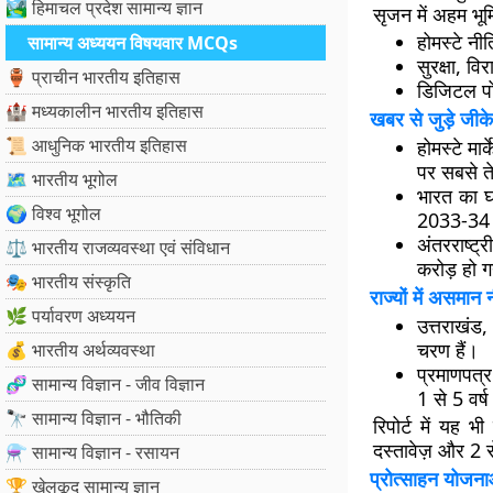
🏞️ हिमाचल प्रदेश सामान्य ज्ञान
सृजन
में अहम भूम
होमस्टे नीत
सामान्य अध्ययन विषयवार MCQs
सुरक्षा, वि
🏺 प्राचीन भारतीय इतिहास
डिजिटल पो
🏰 मध्यकालीन भारतीय इतिहास
खबर से जुड़े जीके
📜 आधुनिक भारतीय इतिहास
होमस्टे मार्
पर सबसे ते
🗺️ भारतीय भूगोल
भारत का घ
🌍 विश्व भूगोल
2033-34 
अंतरराष्ट्
⚖️ भारतीय राजव्यवस्था एवं संविधान
करोड़
हो ग
🎭 भारतीय संस्कृति
राज्यों में असमान 
🌿 पर्यावरण अध्ययन
उत्तराखंड,
चरण
हैं।
💰 भारतीय अर्थव्यवस्था
प्रमाणपत्र
🧬 सामान्य विज्ञान - जीव विज्ञान
1 से 5 वर
🔭 सामान्य विज्ञान - भौतिकी
रिपोर्ट में यह 
दस्तावेज़ और
2 स
⚗️ सामान्य विज्ञान - रसायन
प्रोत्साहन योजना
🏆 खेलकूद सामान्य ज्ञान