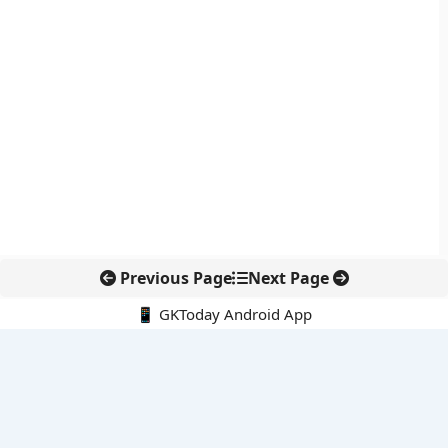
Previous Page
Next Page
📱 GKToday Android App
🔍
नवीनतम पोस्ट्स
कोलंबिया में नई राजनीतिक दिशा, अबेलार्दो दे ला एस्प्रिएला ने संभाली कमान