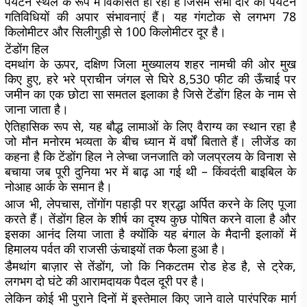
पर्यटन स्थल के रूप में विकसित हो रहा है जिसमें सभी दौर की पर्यटन
गतिविधियों की अपार संभावनाएं हैं। यह गंगटोक से लगभग 78
किलोमीटर और सिलीगुड़ी से 100 किलोमीटर दूर है।
टेंडोंग हिल
दमथांग के ऊपर, दक्षिण जिला मुख्यालय शहर नामची की ओर मुख
किए हुए, हरे भरे प्राचीन जंगल से घिरे 8,530 फीट की ऊँचाई पर
जमीन का एक छोटा सा समतल इलाका है जिसे टेंडोंग हिल के नाम से
जाना जाता है।
ऐतिहासिक रूप से, यह बौद्ध लामाओं के लिए वैराग्य का स्थान रहा है
जो मौन मनोरम भव्यता के बीच ध्यान में वर्षों बिताते हैं। लीजेंड का
कहना है कि टेंडोंग हिल ने लेप्चा जनजाति को जलप्रलय के विनाश से
बचाया जब पूरी दुनिया भर में बाढ़ आ गई थी – किंवदंती बाइबिल के
नोआह आर्क के समान है।
आज भी, लेपचास, तोंगोंग पहाड़ी पर श्रद्धा अर्पित करने के लिए पूजा
करते हैं। तेंडोंग हिल के शीर्ष का दृश्य कुछ पोषित करने वाला है और
इसका आनंद लिया जाता है क्योंकि यह बंगाल के मैदानी इलाकों में
हिमालय पर्वत की राजसी ऊंचाइयों तक फैला हुआ है।
डैमथांग बाज़ार से तेंडोंग, जो कि निकटतम रोड हेड है, से ट्रेक,
लगभग दो घंटे की आरामदायक पैदल दूरी पर है।
लेकिन कोई भी पुराने दिनों में इस्तेमाल किए जाने वाले पारंपरिक मार्ग