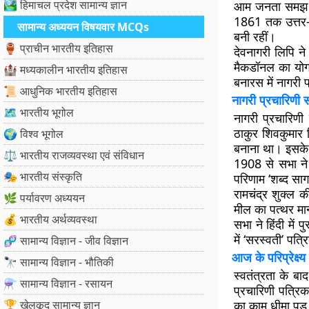
🏞️ हिमाचल प्रदेश सामान्य ज्ञान
आम जनता समझ सक
1861 तक उत्तर-पश्
सामान्य अध्ययन विषयवार MCQs
बनी रहीं।
🏺 प्राचीन भारतीय इतिहास
देवनागरी लिपि न
मैकडॉनल का योगदा
🏰 मध्यकालीन भारतीय इतिहास
बनारस में नागरी 
📜 आधुनिक भारतीय इतिहास
नागरी प्रचारिणी 
🗺️ भारतीय भूगोल
नागरी प्रचारिण
ठाकुर शिवकुमार स
🌍 विश्व भूगोल
बनाना था। इसके 
⚖️ भारतीय राजव्यवस्था एवं संविधान
1908 से सभा ने 
🎭 भारतीय संस्कृति
परिणाम ‘शब्द सा
रामचंद्र शुक्ल क
🌿 पर्यावरण अध्ययन
मील का पत्थर मा
💰 भारतीय अर्थव्यवस्था
सभा ने हिंदी मे
में ‘सरस्वती’ पत
🧬 सामान्य विज्ञान - जीव विज्ञान
आज के परिप्रेक्ष्य
🔭 सामान्य विज्ञान - भौतिकी
स्वतंत्रता के ब
⚗️ सामान्य विज्ञान - रसायन
प्रचारिणी पत्रि
🏆 खेलकूद सामान्य ज्ञान
का काम धीमा पड़