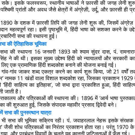
े। इसके फलस्वरूप, स्थानीय भाषाओं ने फ़ारसी की जगह लेनी शुरू
चिमी प्रांतों और अवध जैसे क्षेत्रों में अंग्रेज़ी, उर्दू, और फ़ारसी ही 
े 1890 के दशक में फ़ारसी लिपि की जगह लेनी शुरू की, जिसमें अंग्रेज़
न महत्वपूर्ण रहा। इसी पृष्ठभूमि में, हिंदी भाषा को सशक्त करने के उद्दे
प्रचारिणी सभा की स्थापना हुई।
सभा की ऐतिहासिक भूमिका
ी सभा की स्थापना 16 जनवरी 1893 को श्याम सुंदर दास, पं. रामनार
िंह ने की थी। इसका मुख्य उद्देश्य हिंदी को न्यायालयों और सरकारी कार
लिए एक प्रामाणिक हिंदी शब्दकोश बनाने की योजना बनाई गई।
गांव-गांव जाकर शब्द एकत्र करने का कार्य शुरू किया, जो 21 वर्षो
गर’ नामक 11 खंडों वाला विशाल शब्दकोश रहा, जिसका प्रकाशन 1929 म
ी ‘हिंदी साहित्य का इतिहास’, जो सभा द्वारा प्रकाशित हुआ, हिंदी साहित्
नी जाती है।
ं पुस्तकालय और पत्रिकाओं की स्थापना की। 1896 में ‘आर्य भाषा पुस्
्रिका की शुरुआत हुई, जिसके संपादक महावीर प्रसाद द्विवेदी बने।
 में सभा की पुनरुत्थान यात्रा
ाद भी सभा की भूमिका सक्रिय रही। पं. जवाहरलाल नेहरू इसके संरक्षक
का’ जैसी शोध पत्रिकाओं का निरंतर प्रकाशन होता रहा। परंतु 1970 के 
 गया, और प्रबंधन विवादों के चलते यह कानूनी जटिलताओं में फँस गई।