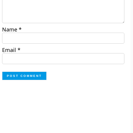
Name
*
Email
*