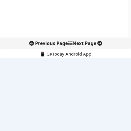
Previous Page
Next Page
📱 GKToday Android App
🔍
नवीनतम पोस्ट्स
मेघालय में मिली नई मशरूम प्रजाति से बढ़ी भारत की फंगल विविधता
मेघालय में मिली नई मशरूम प्रजाति ने बढ़ाई वैज्ञानिकों की रुचि
ब्रिटिश शतरंज में भारतीय मूल के किशोरों ने रचा इतिहास
नासिक से फिर उड़ान भरेगी Su-30MKI उत्पादन श्रृंखला
सारला एविएशन को DGCA मंजूरी, भारत के एयर टैक्सी मिशन को गति