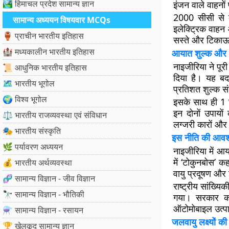
🏞️ हिमाचल प्रदेश सामान्य ज्ञान
इंजन वाले वाहनो
2000 सीसी से क
सामान्य अध्ययन विषयवार MCQs
इलेक्ट्रिक वाहन 
🏺 प्राचीन भारतीय इतिहास
सस्ते और टिकाऊ 
🏰 मध्यकालीन भारतीय इतिहास
आयात शुल्क और ई
नाइजीरिया ने पू
📜 आधुनिक भारतीय इतिहास
दिया है। यह बद
🗺️ भारतीय भूगोल
प्रतिशत शुल्क स
🌍 विश्व भूगोल
इसके साथ ही 1 
इन दोनों उपायों
⚖️ भारतीय राजव्यवस्था एवं संविधान
लग्जरी कारों और 
🎭 भारतीय संस्कृति
इस नीति की आवश्
🌿 पर्यावरण अध्ययन
नाइजीरिया में आय
में ‘टोकुनबोस’ क
💰 भारतीय अर्थव्यवस्था
वायु प्रदूषण और 
🧬 सामान्य विज्ञान - जीव विज्ञान
राष्ट्रीय सांख्य
🔭 सामान्य विज्ञान - भौतिकी
गया। सरकार का 
ऑटोमोबाइल उत्प
⚗️ सामान्य विज्ञान - रसायन
जलवायु लक्ष्यों की
🏆 खेलकूद सामान्य ज्ञान