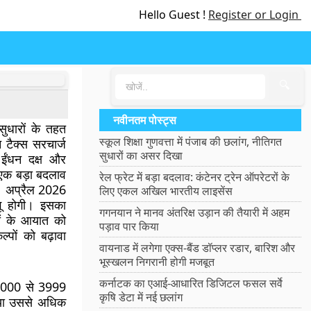
Hello Guest !
Register or Login
🔍
नवीनतम पोस्ट्स
सुधारों के तहत
स्कूल शिक्षा गुणवत्ता में पंजाब की छलांग, नीतिगत
 टैक्स सरचार्ज
सुधारों का असर दिखा
ईंधन दक्ष और
ं एक बड़ा बदलाव
रेल फ्रेट में बड़ा बदलाव: कंटेनर ट्रेन ऑपरेटरों के
रा 1 अप्रैल 2026
लिए एकल अखिल भारतीय लाइसेंस
गू होगी। इसका
गगनयान ने मानव अंतरिक्ष उड़ान की तैयारी में अहम
ों के आयात को
पड़ाव पार किया
्पों को बढ़ावा
वायनाड में लगेगा एक्स-बैंड डॉप्लर रडार, बारिश और
भूस्खलन निगरानी होगी मजबूत
कर्नाटक का एआई-आधारित डिजिटल फसल सर्वे
 2000 से 3999
कृषि डेटा में नई छलांग
 या उससे अधिक