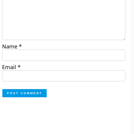
Name
*
Email
*