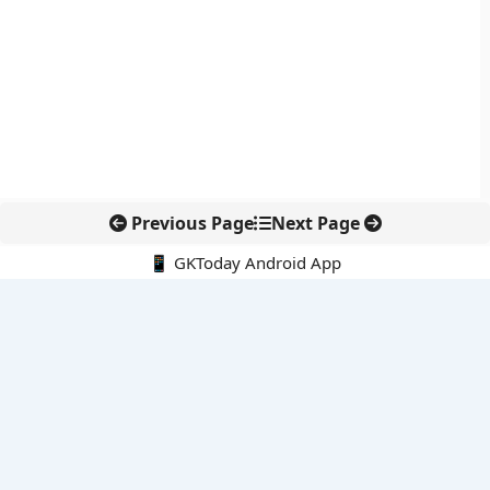
Previous Page
Next Page
📱 GKToday Android App
🔍
नवीनतम पोस्ट्स
कोलंबिया में नई राजनीतिक दिशा, अबेलार्दो दे ला एस्प्रिएला ने संभाली कमान
सीमावर्ती इलाकों में नवीकरणीय परियोजनाओं पर नई सुरक्षा सख्ती
आईआईटी दिल्ली में एआई-संचालित सुपरकंप्यूटिंग सुविधा से शोध को नई गति