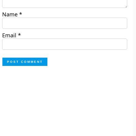
Name
*
Email
*