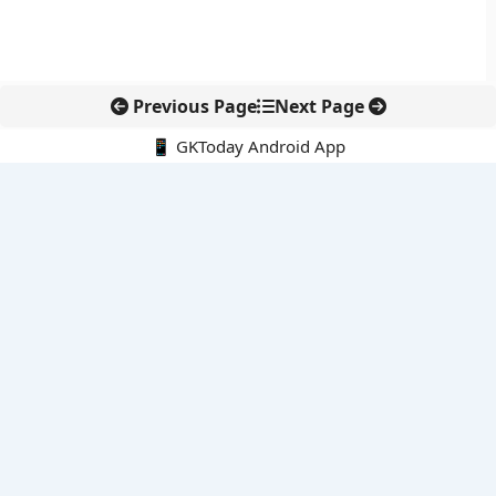
Previous Page
Next Page
📱 GKToday Android App
🔍
नवीनतम पोस्ट्स
कोलंबिया में नई राजनीतिक दिशा, अबेलार्दो दे ला एस्प्रिएला ने संभाली कमान
सीमावर्ती इलाकों में नवीकरणीय परियोजनाओं पर नई सुरक्षा सख्ती
आईआईटी दिल्ली में एआई-संचालित सुपरकंप्यूटिंग सुविधा से शोध को नई गति
बेंगलुरु HAL एयरपोर्ट पर हेलीकॉप्टर लैंडिंग में सैटेलाइट-आधारित नई छलांग
भारत के निजी अंतरिक्ष क्षेत्र में 800 kN इंजन से नई छलांग