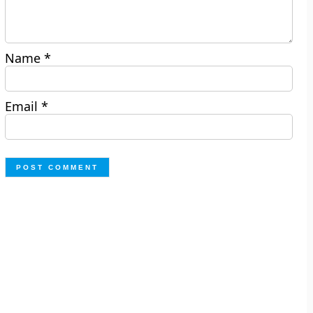
Name
*
Email
*