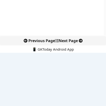
Previous Page
Next Page
📱 GKToday Android App
🔍
नवीनतम पोस्ट्स
ईरान की सुरक्षा नीति में रेज़ाई की वापसी से बढ़ा रणनीतिक संकेत
ईडी प्रमुख राहुल नविन को एक साल का विस्तार, वित्तीय जांच एजेंसी में
निरंतरता बनी रहेगी
ई-समुद्र से समुद्री प्रशासन में डिजिटल बदलाव
पुडुचेरी पुलिस को राष्ट्रपति का कलर, सेवा और अनुशासन की बड़ी पहचान