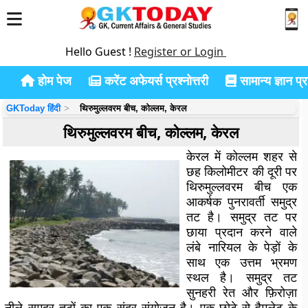
Hello Guest !
Register or Login
होम पेज
करेंट अफेयर्स प्रश्नोत्तरी
सामान्य ज्ञान प्रश
GKToday हिंदी
थिरुमुल्लवरम बीच, कोल्लम, केरल
थिरुमुल्लवरम बीच, कोल्लम, केरल
केरल में कोल्लम शहर से
छह किलोमीटर की दूरी पर
थिरुमुल्लवरम बीच एक
आकर्षक पुनरावर्ती समुद्र
तट है। समुद्र तट पर
छाया प्रदान करने वाले
लंबे नारियल के पेड़ों के
साथ एक उत्तम भ्रमण
स्थल है। समुद्र तट
सुनहरी रेत और फ़िरोज़ा
नीले समुद्र तटों का एक सुंदर संयोजन है। एक छोटे से हैमलेट के