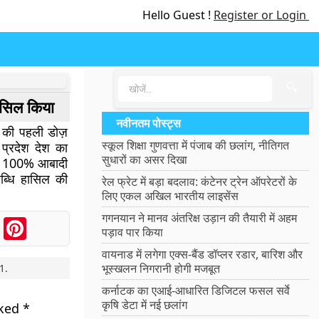
Hello Guest !
Register or Login
🔍
ासिल किया
नवीनतम पोस्ट्स
ड की पहली डोज़
स्कूल शिक्षा गुणवत्ता में पंजाब की छलांग, नीतिगत
प्रदेश देश का
सुधारों का असर दिखा
ग्य 100% आबादी
्धि हासिल की
रेल फ्रेट में बड़ा बदलाव: कंटेनर ट्रेन ऑपरेटरों के
लिए एकल अखिल भारतीय लाइसेंस
गगनयान ने मानव अंतरिक्ष उड़ान की तैयारी में अहम
ook
Messenger
Pinterest
पड़ाव पार किया
वायनाड में लगेगा एक्स-बैंड डॉप्लर रडार, बारिश और
भूस्खलन निगरानी होगी मजबूत
1
.
कर्नाटक का एआई-आधारित डिजिटल फसल सर्वे
कृषि डेटा में नई छलांग
rked
*