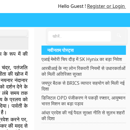
Hello Guest !
Register or Login
🔍
नवीनतम पोस्ट्स
गम के रूप में की
एआई मेमोरी चिप दौड़ में SK Hynix का बड़ा निवेश
र चंद्र, पतंजलि
आरबीआई के नए लोन रिकवरी नियमों से उधारकर्ताओं
ीता की खोज में
को मिली अतिरिक्त सुरक्षा
ं नयनार नंदानार
जयपुर बैठक से BRICS व्यापार सहयोग को मिली नई
ो दर्शन देने के
दिशा
पर लंबे समय तक
डिजिटल OPD पंजीकरण ने पकड़ी रफ्तार, आयुष्मान
ाय के प्रलय को
भारत मिशन का बड़ा पड़ाव
या। पार्वती के
 है।
आंध्र प्रदेश की नई पैदल सुरक्षा नीति से सुलभ शहरों
की दिशा
प्रवेश करने पर,
यककर की मदद से