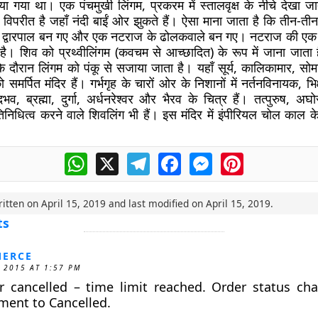
नाया गया था। एक पंचमुखी लिंगम, प्रकरम में स्तालवृक्ष के नीचे देखा ज
िपरीत है जहाँ नंदी बाईं ओर झुकते हैं। ऐसा माना जाता है कि तीन-तीन अ
द द्वारपाल बन गए और एक नटराज के ढोलकवाले बन गए। नटराज की एक प
ै। शिव को प्रथ्वीलिंगम (कवचम से आच्छादित) के रूप में जाना जाता
के दौरान लिंगम को पंकू से सजाया जाता है। यहाँ सूर्य, कालिकामार, सोम
समर्पित मंदिर हैं। गर्भगृह के चारों ओर के निशानों में नर्तनविनायक, भिक
ंगोदभव, ब्रह्मा, दुर्गा, अर्धनरेश्वर और भैरव के चित्र हैं। तत्पुरुष, अ
िनिधित्व करने वाले शिवलिंग भी हैं। इस मंदिर में इंपीरियल चोल काल 
WhatsApp
X
Telegram
Facebook
Messenger
Pinterest
ritten on
April 15, 2019
and last modified on
April 15, 2019
.
ts
ERCE
 2015 AT 1:57 PM
r cancelled – time limit reached. Order status ch
ment to Cancelled.