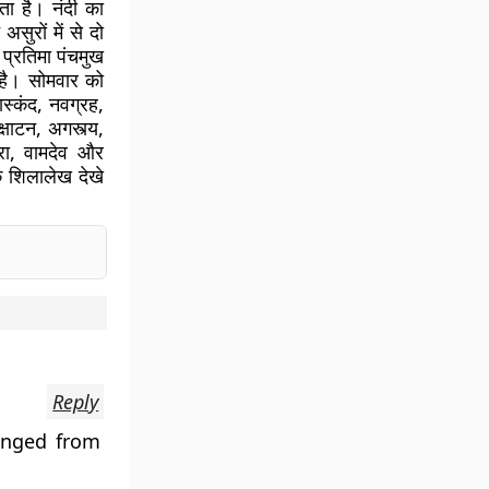
ाता है। नंदी का
सुरों में से दो
्रतिमा पंचमुख
 है। सोमवार को
ास्कंद, नवग्रह,
्षाटन, अगस्त्य,
घोरा, वामदेव और
के शिलालेख देखे
Reply
anged from