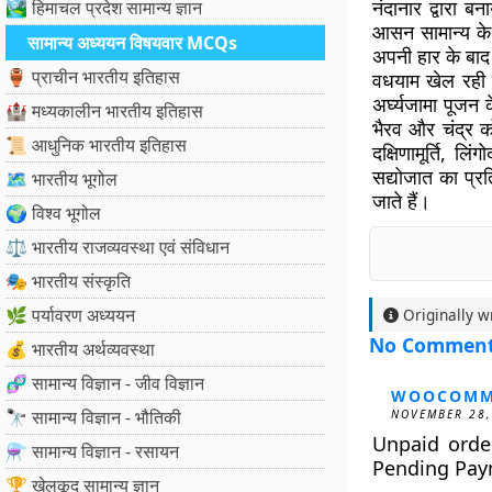
नंदानार द्वारा ब
🏞️ हिमाचल प्रदेश सामान्य ज्ञान
आसन सामान्य के व
सामान्य अध्ययन विषयवार MCQs
अपनी हार के बा
🏺 प्राचीन भारतीय इतिहास
वधयाम खेल रही ह
अर्घ्यजामा पूजन 
🏰 मध्यकालीन भारतीय इतिहास
भैरव और चंद्र को 
📜 आधुनिक भारतीय इतिहास
दक्षिणामूर्ति, लि
सद्योजात का प्रत
🗺️ भारतीय भूगोल
जाते हैं।
🌍 विश्व भूगोल
⚖️ भारतीय राजव्यवस्था एवं संविधान
🎭 भारतीय संस्कृति
🌿 पर्यावरण अध्ययन
Originally w
No Commen
💰 भारतीय अर्थव्यवस्था
🧬 सामान्य विज्ञान - जीव विज्ञान
WOOCOMM
🔭 सामान्य विज्ञान - भौतिकी
NOVEMBER 28,
Unpaid orde
⚗️ सामान्य विज्ञान - रसायन
Pending Pay
🏆 खेलकूद सामान्य ज्ञान