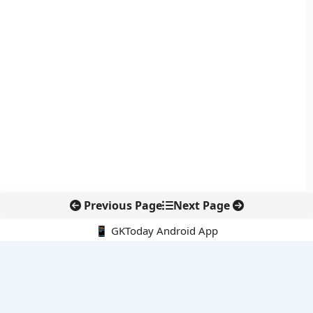
Previous Page
Next Page
📱 GKToday Android App
🔍
नवीनतम पोस्ट्स
ऑनलाइन अवैध सामग्री हटाने की समय-सीमा 3 घंटे हुई