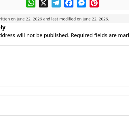
WhatsApp
X
Telegram
Facebook
Messenger
Pinterest
ritten on
June 22, 2026
and last modified on
June 22, 2026
.
ly
ddress will not be published.
Required fields are ma