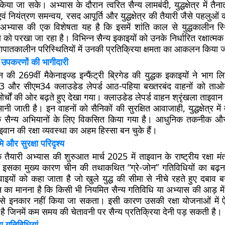
किया जा सके। अभ्यास के दौरान त्वरित सैन्य लामबंदी, युद्धक्षेत्र में तैनात
ं नियंत्रण समन्वय, रसद आपूर्ति और युद्धक्षेत्र की तैयारी जैसे पहलुओं 
भ्यास की एक विशेषता यह है कि इसमें शांति काल से युद्धकालीन स्थि
ा को परखा जा रहा है। विभिन्न सैन्य इकाइयों को उनके निर्धारित रक्षात्मक
आपातकालीन परिस्थितियों में उनकी प्रतिक्रिया क्षमता का आकलन किया
 उपकरणों की भागीदारी
न की 269वीं मैकेनाइज्ड इन्फैंट्री ब्रिगेड की युद्धक इकाइयों ने भाग
 और सीएम34 क्लाउडेड लेपर्ड आठ-पहिया बख्तरबंद वाहनों को ताओय
त्मक मोर्चों की ओर बढ़ते हुए देखा गया। क्लाउडेड लेपर्ड वाहन श्रृंखला ताइवा
 मानी जाती है। इन वाहनों को सैनिकों की सुरक्षित आवाजाही, युद्धक्षेत्र म
 के सैन्य अभियानों के लिए विकसित किया गया है। आधुनिक तकनीक औ
वान की रक्षा व्यवस्था का अहम हिस्सा बन चुके हैं।
ि और सुरक्षा परिदृश्य
 तैयारी अभ्यास की शुरुआत मार्च 2025 में ताइवान के राष्ट्रीय रक्षा मंत
। इसका मुख्य कारण चीन की तथाकथित “ग्रे-जोन” गतिविधियों का बढ़न
ाइयों को कहा जाता है जो खुले युद्ध की सीमा से नीचे रहते हुए दबाव 
न का मानना है कि किसी भी नियमित सैन्य गतिविधि या अभ्यास की आड़ 
 से इनकार नहीं किया जा सकता। इसी कारण उसकी रक्षा योजनाओं में ऐसे
ै जिनमें कम समय की चेतावनी पर सैन्य प्रतिक्रिया देनी पड़ सकती है।
य गतिविधियां