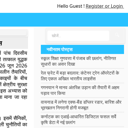
Hello Guest !
Register or Login
🔍
स
नवीनतम पोस्ट्स
ें पांच दिवसीय
स्कूल शिक्षा गुणवत्ता में पंजाब की छलांग, नीतिगत
 तत्काल युद्धक
सुधारों का असर दिखा
स 26 जून 2026
ालीन तैयारियों,
रेल फ्रेट में बड़ा बदलाव: कंटेनर ट्रेन ऑपरेटरों के
इकाइयों के बीच
लिए एकल अखिल भारतीय लाइसेंस
्षेत्रीय सुरक्षा
गगनयान ने मानव अंतरिक्ष उड़ान की तैयारी में अहम
ीच इस अभ्यास को
पड़ाव पार किया
्सा माना जा रहा
वायनाड में लगेगा एक्स-बैंड डॉप्लर रडार, बारिश और
भूस्खलन निगरानी होगी मजबूत
कर्नाटक का एआई-आधारित डिजिटल फसल सर्वे
 इसमें सैनिकों,
कृषि डेटा में नई छलांग
ी चुनौतियों का