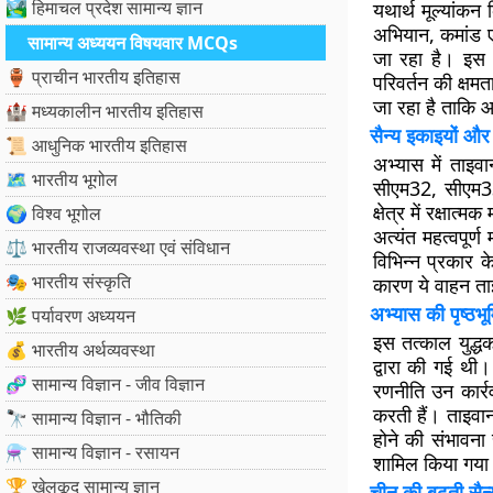
🏞️ हिमाचल प्रदेश सामान्य ज्ञान
यथार्थ मूल्यांकन 
अभियान, कमांड एव
सामान्य अध्ययन विषयवार MCQs
जा रहा है। इस अ
🏺 प्राचीन भारतीय इतिहास
परिवर्तन की क्षमत
जा रहा है ताकि 
🏰 मध्यकालीन भारतीय इतिहास
सैन्य इकाइयों और
📜 आधुनिक भारतीय इतिहास
अभ्यास में ताइवा
🗺️ भारतीय भूगोल
सीएम32, सीएम33
क्षेत्र में रक्षा
🌍 विश्व भूगोल
अत्यंत महत्वपूर्ण
⚖️ भारतीय राजव्यवस्था एवं संविधान
विभिन्न प्रकार
🎭 भारतीय संस्कृति
कारण ये वाहन ताइ
अभ्यास की पृष्ठभूम
🌿 पर्यावरण अध्ययन
इस तत्काल युद्धक
💰 भारतीय अर्थव्यवस्था
द्वारा की गई थी
🧬 सामान्य विज्ञान - जीव विज्ञान
रणनीति उन कार्रव
करती हैं। ताइवा
🔭 सामान्य विज्ञान - भौतिकी
होने की संभावना
⚗️ सामान्य विज्ञान - रसायन
शामिल किया गया ह
🏆 खेलकूद सामान्य ज्ञान
चीन की बढ़ती सैन्