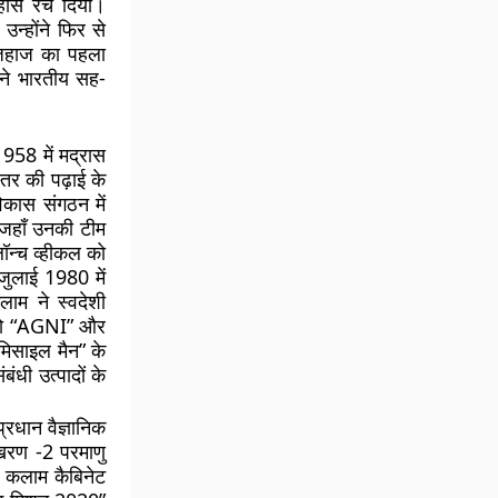
तिहास रच दिया।
उन्होंने फिर से
 जहाज का पहला
राने भारतीय सह-
958 में मद्रास
्तर की पढ़ाई के
िकास संगठन में
 जहाँ उनकी टीम
लॉन्च व्हीकल को
 जुलाई 1980 में
लाम ने स्वदेशी
। वो “AGNI” और
मिसाइल मैन” के
ंधी उत्पादों के
्रधान वैज्ञानिक
ोखरण -2 परमाणु
। कलाम कैबिनेट