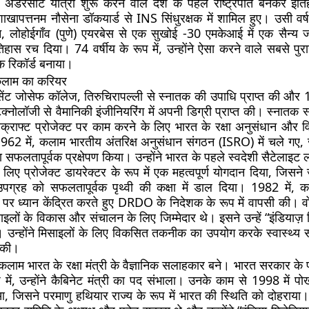
ंने अंडरसीट यात्रा शुरू करने वाले देश के पहले राष्ट्रपति बनकर इ
खापत्तनम नौसेना डॉकयार्ड से INS सिंधुरक्षक में शामिल हुए। उसी वर्ष 
न, लोहोईगाँव (पुणे) एयरबेस से एक सुखोई -30 एमकेआई में एक सैन्य
हास रच दिया। 74 वर्षीय के रूप में, उन्होंने ऐसा करने वाले सबसे पु
रिकॉर्ड बनाया।
 कलाम का करियर
सेंट जोसेफ कॉलेज, तिरुचिरापल्ली से स्नातक की उपाधि प्राप्त की और 1
ेक्नोलॉजी से वैमानिकी इंजीनियरिंग में अपनी डिग्री प्राप्त की। स्नातक स
्राफ्ट प्रोजेक्ट पर काम करने के लिए भारत के रक्षा अनुसंधान और व
62 में, कलाम भारतीय अंतरिक्ष अनुसंधान संगठन (ISRO) में चले गए,
ा सफलतापूर्वक प्रक्षेपण किया। उन्होंने भारत के पहले स्वदेशी सैटेलाइट 
िए प्रोजेक्ट डायरेक्टर के रूप में एक महत्वपूर्ण योगदान दिया, जिसने
 उपग्रह को सफलतापूर्वक पृथ्वी की कक्षा में डाल दिया। 1982 में, क
लों पर ध्यान केंद्रित करते हुए DRDO के निदेशक के रूप में वापसी की
लों के विकास और संचालन के लिए जिम्मेदार थे। इसने उन्हें “इंडियाज़ 
 उन्होंने मिसाइलों के लिए विकसित तकनीक का उपयोग करके स्वास्थ्य संब
द की।
कलाम भारत के रक्षा मंत्री के वैज्ञानिक सलाहकार बने। भारत सरकार के प
में, उन्होंने कैबिनेट मंत्री का पद संभाला। उनके काम से 1998 में प
, जिसने परमाणु हथियार राज्य के रूप में भारत की स्थिति को दोहराया