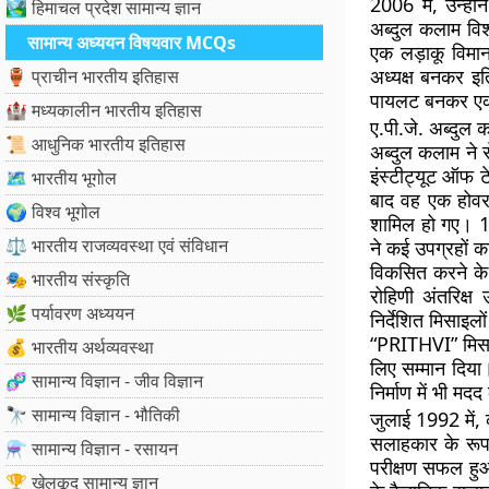
2006 में, उन्हो
🏞️ हिमाचल प्रदेश सामान्य ज्ञान
अब्दुल कलाम विशा
सामान्य अध्ययन विषयवार MCQs
एक लड़ाकू विमा
अध्यक्ष बनकर इति
🏺 प्राचीन भारतीय इतिहास
पायलट बनकर एक 
🏰 मध्यकालीन भारतीय इतिहास
ए.पी.जे. अब्दुल
📜 आधुनिक भारतीय इतिहास
अब्दुल कलाम ने 
इंस्टीट्यूट ऑफ ट
🗺️ भारतीय भूगोल
बाद वह एक होवरक
🌍 विश्व भूगोल
शामिल हो गए। 19
⚖️ भारतीय राजव्यवस्था एवं संविधान
ने कई उपग्रहों क
विकसित करने के ल
🎭 भारतीय संस्कृति
रोहिणी अंतरिक्ष
🌿 पर्यावरण अध्ययन
निर्देशित मिसाइ
“PRITHVI” मिसाइ
💰 भारतीय अर्थव्यवस्था
लिए सम्मान दिया।
🧬 सामान्य विज्ञान - जीव विज्ञान
निर्माण में भी मद
🔭 सामान्य विज्ञान - भौतिकी
जुलाई 1992 में, 
सलाहकार के रूप 
⚗️ सामान्य विज्ञान - रसायन
परीक्षण सफल हुआ
🏆 खेलकूद सामान्य ज्ञान