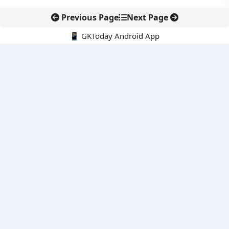
Previous Page
Next Page
📱 GKToday Android App
🔍
नवीनतम पोस्ट्स
जिनेवा में भारत की सांस्कृतिक कूटनीति का नया प्रतीक
तमिलनाडु में सरकारी आयोजनों की शुरुआत अब ‘तमिल ताई वाज़्थु’ से
दीपक धर को 2026 दिराक पदक, भारतीय विज्ञान की वैश्विक पहचान और
मजबूत हुई
ईरान की सुरक्षा नीति में रेज़ाई की वापसी से बढ़ा रणनीतिक संकेत
ईडी प्रमुख राहुल नविन को एक साल का विस्तार, वित्तीय जांच एजेंसी में
निरंतरता बनी रहेगी