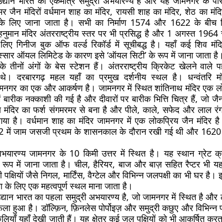
ीय उद्यान भारत का एकमात्र समुद्री अभयारण्य है और यह जामनगर के 
 जैन मंदिरों वर्धमान शाह का मंदिर, रायसी शाह का मंदिर, शेठ का मंद
र के लिए जाना जाता है। सभी का निर्माण 1574 और 1622 के बीच
नुमान मंदिर अंतरराष्ट्रीय स्तर पर भी प्रसिद्ध है और 1 अगस्त 1964 
िए गिनीज बुक ऑफ वर्ल्ड रिकॉर्ड में सूचीबद्ध है। यहाँ कई शिव मंदि
स्सार ऑयल लिमिटेड के कारण इसे ‘ऑयल सिटी’ के रूप में जाना जाता है
 के तीनों अंगों के बेस स्टेशन हैं। अंतरराष्ट्रीय क्रिकेट खेलने वाले
े। दरबारगढ़ महल यहाँ का प्रमुख दर्शनीय स्थल है। धन्वंतरि मंदि
जामनगर का एक और आकर्षण है। जामनगर में स्थित शांतिनाथ मंदिर एक ल
 बारीक नक्काशी की गई है और दीवारों पर बारीक भित्ति चित्र हैं, जो जै
इस मंदिर का फर्श संगमरमर से बना है और पीले, काले, सफेद और लाल रंग 
 गया है। वर्धमान शाह का मंदिर जामनगर में एक लोकप्रिय जैन मंदिर ह
में जाम जसजी प्रथम के शासनकाल के दौरान रखी गई थी और 1620 म
अभयारण्य जामनगर के 10 किमी उत्तर में स्थित है। यह स्थान ग्रेट क्रे
ूप में जाना जाता है। चील, हैरियर, बाज और बाज़ सहित रैप्टर भी यहाँ
पक्षियों जैसे निगल, मार्टिंस, वैग्टेल और विभिन्न जलपक्षी का भी घर है। 
 के लिए एक महत्वपूर्ण स्थल माना जाता है।
य उद्यान भारत का पहला समुद्री अभयारण्य है, जो जामनगर में स्थित है औ
ें फैला हुआ है। डॉल्फ़िन, फ़िनलेस पोर्पोइज़ और समुद्री कछुए और विभिन्न
ियाँ यहाँ देखी जाती हैं। यह क्षेत्र कई जल पक्षियों को भी आकर्षित कर