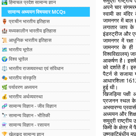
समुद्री राष्ट्र
🏞️ हिमाचल प्रदेश सामान्य ज्ञान
अपने चार संगमरमर
सामान्य अध्ययन विषयवार MCQs
स्वामी का मंदि
जामनगर में बाल ह
🏺 प्राचीन भारतीय इतिहास
लगातार जाप के ल
🏰 मध्यकालीन भारतीय इतिहास
इंडस्ट्रीज और ए
📜 आधुनिक भारतीय इतिहास
जामनगर में रक्षा
जामनगर के ही थ
🗺️ भारतीय भूगोल
विश्वविद्यालय) 
🌍 विश्व भूगोल
आकर्षण है। इसमें
को दर्शाते हैं। 
⚖️ भारतीय राजव्यवस्था एवं संविधान
पैटर्न से सजाया
🎭 भारतीय संस्कृति
आधारशिला 1612 
हुई थी।
🌿 पर्यावरण अध्ययन
खिजड़िया पक्षी 
💰 भारतीय अर्थव्यवस्था
प्रजनन स्थल के र
🧬 सामान्य विज्ञान - जीव विज्ञान
अभयारण्य प्रवासी 
अध्ययन और शिक्षा
🔭 सामान्य विज्ञान - भौतिकी
समुद्री राष्ट्री
⚗️ सामान्य विज्ञान - रसायन
किमी के क्षेत्र म
उष्णकटिबंधीय मछल
🏆 खेलकूद सामान्य ज्ञान