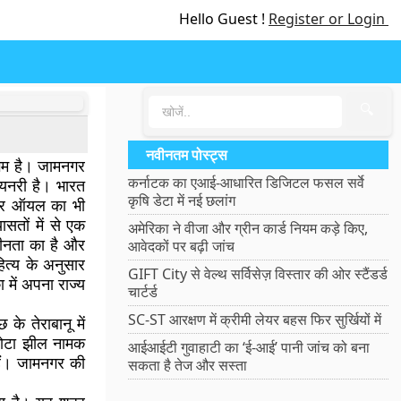
Hello Guest !
Register or Login
🔍
नवीनतम पोस्ट्स
म है। जामनगर
कर्नाटक का एआई-आधारित डिजिटल फसल सर्वे
ायनरी है। भारत
कृषि डेटा में नई छलांग
्सार ऑयल का भी
ासतों में से एक
अमेरिका ने वीजा और ग्रीन कार्ड नियम कड़े किए,
चीनता का है और
आवेदकों पर बढ़ी जांच
ित्य के अनुसार
GIFT City से वेल्थ सर्विसेज़ विस्तार की ओर स्टैंडर्ड
ा में अपना राज्य
चार्टर्ड
SC-ST आरक्षण में क्रीमी लेयर बहस फिर सुर्खियों में
े तेराबानू में
ोटा झील नामक
आईआईटी गुवाहाटी का ‘ई-आई’ पानी जांच को बना
हैं। जामनगर की
सकता है तेज और सस्ता