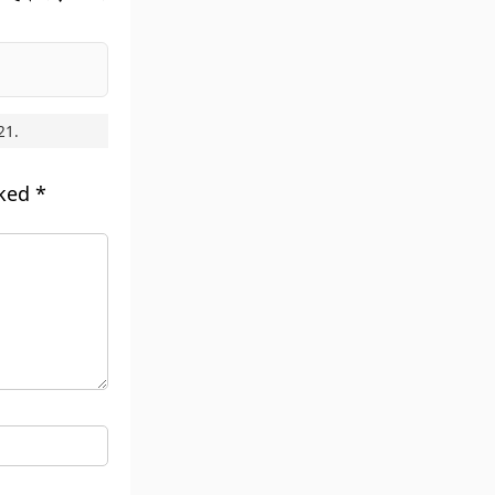
21
.
rked
*