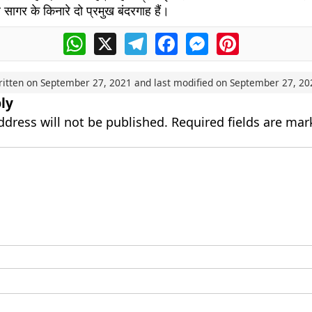
 सागर के किनारे दो प्रमुख बंदरगाह हैं।
WhatsApp
X
Telegram
Facebook
Messenger
Pinterest
ritten on
September 27, 2021
and last modified on
September 27, 20
ly
ddress will not be published.
Required fields are ma