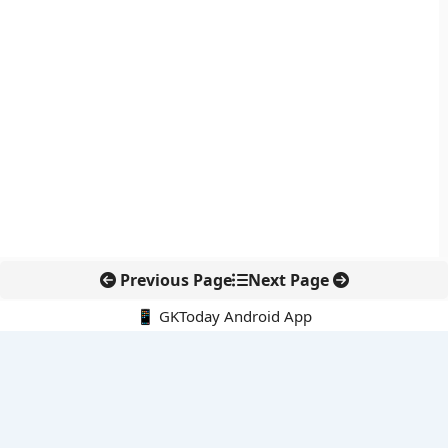
Previous Page
Next Page
📱 GKToday Android App
🔍
नवीनतम पोस्ट्स
कोलंबिया में नई राजनीतिक दिशा, अबेलार्दो दे ला एस्प्रिएला ने संभाली कमान