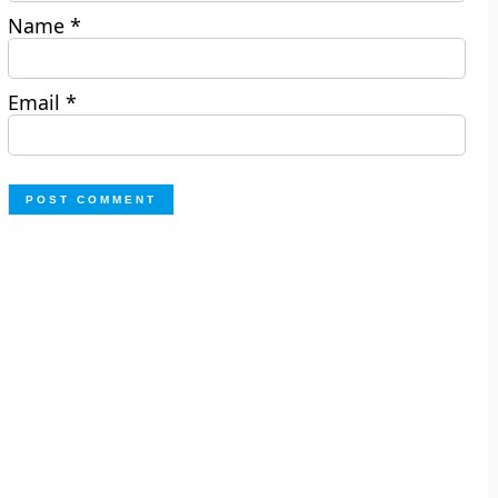
Name
*
Email
*