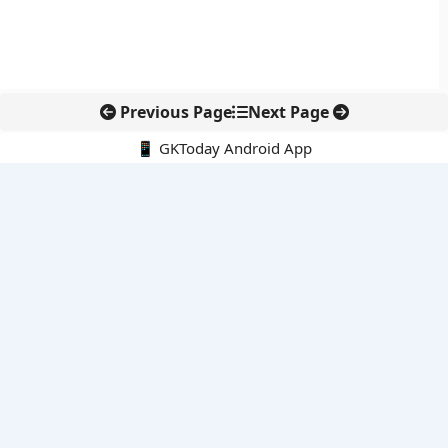
Previous Page
Next Page
📱 GKToday Android App
🔍
नवीनतम पोस्ट्स
असम में 7 लाख छात्रों के लिए नई छात्र-कल्याण योजनाओं की शुरुआत
ऑनलाइन अवैध सामग्री हटाने की समय-सीमा 3 घंटे हुई
तमिलनाडु की ‘वेत्री वानमगल’ योजना से महिला किसानों को ड्रोन तकनीक
का सहारा
लोकसभा से कर कानून संशोधन विधेयक पारित, डिजिटल भुगतान और
इलेक्ट्रॉनिक्स निवेश को राहत
आईआईटी बॉम्बे के प्रो. कार्तिकेयन लंका को NASI युवा वैज्ञानिक सम्मान