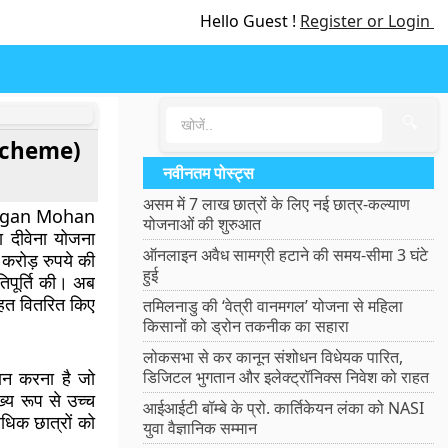
Hello Guest !
Register or Login
🔍
 Scheme)
नवीनतम पोस्ट्स
असम में 7 लाख छात्रों के लिए नई छात्र-कल्याण
S. Jagan Mohan
योजनाओं की शुरुआत
ा दीवेना योजना
ऑनलाइन अवैध सामग्री हटाने की समय-सीमा 3 घंटे
ोड़ रुपये की
हुई
िपूर्ति की। अब
तहत वितरित किए
तमिलनाडु की ‘वेत्री वानमगल’ योजना से महिला
किसानों को ड्रोन तकनीक का सहारा
लोकसभा से कर कानून संशोधन विधेयक पारित,
रदान करना है जो
डिजिटल भुगतान और इलेक्ट्रॉनिक्स निवेश को राहत
्य रूप से उच्च
आईआईटी बॉम्बे के प्रो. कार्तिकेयन लंका को NASI
 अधिक छात्रों को
युवा वैज्ञानिक सम्मान